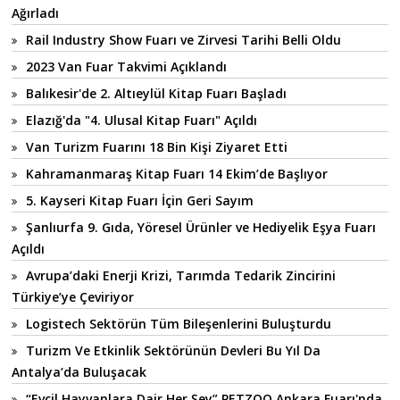
Ağırladı
Rail Industry Show Fuarı ve Zirvesi Tarihi Belli Oldu
2023 Van Fuar Takvimi Açıklandı
Balıkesir'de 2. Altıeylül Kitap Fuarı Başladı
Elazığ'da "4. Ulusal Kitap Fuarı" Açıldı
Van Turizm Fuarını 18 Bin Kişi Ziyaret Etti
Kahramanmaraş Kitap Fuarı 14 Ekim’de Başlıyor
5. Kayseri Kitap Fuarı İçin Geri Sayım
Şanlıurfa 9. Gıda, Yöresel Ürünler ve Hediyelik Eşya Fuarı
Açıldı
Avrupa’daki Enerji Krizi, Tarımda Tedarik Zincirini
Türkiye’ye Çeviriyor
Logistech Sektörün Tüm Bileşenlerini Buluşturdu
Turizm Ve Etkinlik Sektörünün Devleri Bu Yıl Da
Antalya’da Buluşacak
“Evcil Hayvanlara Dair Her Şey” PETZOO Ankara Fuarı'nda