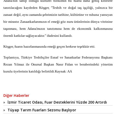
Adana'nın sahip olduğu kültürel birikimin bu fuarla daha geniş kitlelere
tanıtılacağını kaydeden Köşger, "Tesbih ve doğal taş işçiliği, yalnızca bir
zanaat değil, aynı zamanda şehrimizin tarihine, kültürüne ve ruhuna yansıyan
bir mirastır. Zanaatkarlarımızın el emeği göz nuru ürünlerinin dünya vitrinine
taşınması, hem Adana'mızın tanıtımına hem de ekonomik kalkınmasına
önemli katkılar sağlayacaktır." ifadesini kullandı.
Köşger, fuarın hazırlanmasında emeği geçen herkese teşekkür etti.
Toplantıya, Türkiye Tesbihçiler Esnaf ve Sanatkarlar Federasyonu Başkanı
Rezan Yılmaz ile Onursal Başkan Nasır Fidan ve beraberindeki yönetim
kurulu üyelerinin katıldığı belirtildi.Kaynak: AA
Diğer Haberler
İzmir Ticaret Odası, Fuar Desteklerini Yüzde 200 Artırdı
Tüyap Tarım Fuarları Sezonu Başlıyor