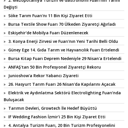
2. Mezopotamya Turizm ve Gastronomi Fuarı'nın Tarihi
Değişti
Söke Tarım Fuarı'nı 11 Bin Kişi Ziyaret Etti
Bursa Textile Show Fuarı 70 Ülkeden Ziyaretçi Ağırladı
Eskişehir'de Mobilya Fuarı Düzenlenecek
3. Konya Enerji Zirvesi ve Fuarı'nın Yeni Tarihi Belli Oldu
Güney Ege 14. Gıda Tarım ve Hayvancılık Fuarı Ertelendi
Bursa Kitap Fuarı Deprem Nedeniyle 29 Nisan'a Ertelendi
ANFAŞ'tan 50 Bin Profesyonel Ziyaretçi Rekoru
Junioshow'a Rekor Yabancı Ziyareti
26. Hasyurt Tarım Fuarı 26 Nisan'da Kapılarını Açacak
Elektrik ve Aydınlatma Sektörü Electrolighting Fuarı’nda
Buluşacak
Tarımın Devleri, Growtech İle Hedef Büyüttü
IF Wedding Fashion İzmir'i 25 Bin Kişi Ziyaret Etti
4. Antalya Turizm Fuarı, 20 Bin Turizm Profesyonelini