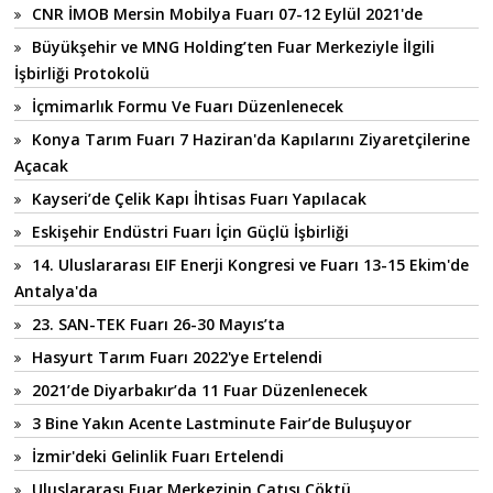
CNR İMOB Mersin Mobilya Fuarı 07-12 Eylül 2021'de
Büyükşehir ve MNG Holding’ten Fuar Merkeziyle İlgili
İşbirliği Protokolü
İçmimarlık Formu Ve Fuarı Düzenlenecek
Konya Tarım Fuarı 7 Haziran'da Kapılarını Ziyaretçilerine
Açacak
Kayseri’de Çelik Kapı İhtisas Fuarı Yapılacak
Eskişehir Endüstri Fuarı İçin Güçlü İşbirliği
14. Uluslararası EIF Enerji Kongresi ve Fuarı 13-15 Ekim'de
Antalya'da
23. SAN-TEK Fuarı 26-30 Mayıs’ta
Hasyurt Tarım Fuarı 2022'ye Ertelendi
2021’de Diyarbakır’da 11 Fuar Düzenlenecek
3 Bine Yakın Acente Lastminute Fair’de Buluşuyor
İzmir'deki Gelinlik Fuarı Ertelendi
Uluslararası Fuar Merkezinin Çatısı Çöktü