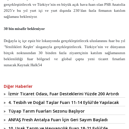
gerçekleştirilecek ve Türkiye’nin en büyük açık hava fuarı olan PSB Anatolia
2025’e bu yıl yurt içi ve yurt dışında 230’dan fazla firmanın katılım
sağlaması bekleniyor.
30 bin misafir bekleniyor
Doğayla iç içe eşsiz bir lokasyonda gerçekleştirilecek uluslararası fuar bu yıl
‘Yenilikleri Keşfet’ sloganıyla gerçekleştirilecek. Türkiye’nin ve dünyanın
birçok noktasından 30 binden fazla ziyaretçinin katılım sağlamasının
beklenildiği fuar bölgesel ve global çapta yeni ticaret fırsatları
sunacak.Kaynak:Halk54
Diğer Haberler
İzmir Ticaret Odası, Fuar Desteklerini Yüzde 200 Artırdı
4. Tesbih ve Doğal Taşlar Fuarı 11-14 Eylül'de Yapılacak
Tüyap Tarım Fuarları Sezonu Başlıyor
ANFAŞ Fresh Antalya Fuarı İçin Geri Sayım Başladı
10. Uşak Tarım ve Hayvancılık Fuarı 18-21 Eylül'de