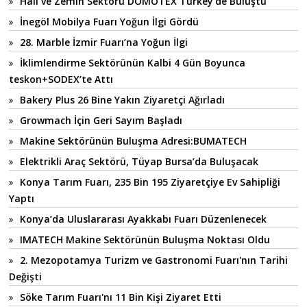
Halı ve Zemin Sektörü DOMOTEX Turkey'de Buluştu
İnegöl Mobilya Fuarı Yoğun İlgi Gördü
28. Marble İzmir Fuarı’na Yoğun İlgi
İklimlendirme Sektörünün Kalbi 4 Gün Boyunca
teskon+SODEX’te Attı
Bakery Plus 26 Bine Yakın Ziyaretçi Ağırladı
Growmach İçin Geri Sayım Başladı
Makine Sektörünün Buluşma Adresi:BUMATECH
Elektrikli Araç Sektörü, Tüyap Bursa’da Buluşacak
Konya Tarım Fuarı, 235 Bin 195 Ziyaretçiye Ev Sahipliği
Yaptı
Konya’da Uluslararası Ayakkabı Fuarı Düzenlenecek
IMATECH Makine Sektörünün Buluşma Noktası Oldu
2. Mezopotamya Turizm ve Gastronomi Fuarı'nın Tarihi
Değişti
Söke Tarım Fuarı'nı 11 Bin Kişi Ziyaret Etti