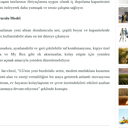
yaşam tarzlarının ihtiyaçlarına uygun olarak iç depolama kapasitesini
ini önleyerek daha yumuşak ve sessiz çalışma sağlıyor.
uruculu Model
arlanan yeni alttan donduruculu seri, çeşitli boyut ve kapasitelerde
, kullanılabilir alanı en üst düzeye çıkarıyor.
unarken, ayarlanabilir ve geri çekilebilir raf kombinasyonu, kişiye özel
va ve My Box gibi ek aksesuarlar, kolay erişim için yeniden
 yer açmak amacıyla yeniden düzenlenebiliyor.
Jae-cheol, “LG'nin yeni buzdolabı serisi, modern mutfaklara kusursuz
stü alan ve enerji verimliliğini bir araya getirerek anlamlı inovasyona
rtıran, ev hayatını kolaylaştıran ve çevre üzerindekileri etkileri azaltan
aklanmaya devam ediyoruz” şeklinde konuştu.