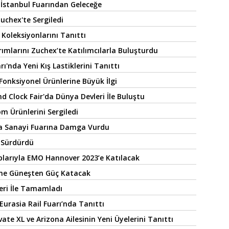
 İstanbul Fuarından Geleceğe
Zuchex'te Sergiledi
 Koleksiyonlarını Tanıttı
ımlarını Zuchex’te Katılımcılarla Buluşturdu
rı'nda Yeni Kış Lastiklerini Tanıttı
onksiyonel Ürünlerine Büyük İlgi
Clock Fair'da Dünya Devleri İle Buluştu
m Ürünlerini Sergiledi
a Sanayi Fuarına Damga Vurdu
e Sürdürdü
larıyla EMO Hannover 2023’e Katılacak
ine Güneşten Güç Katacak
leri İle Tamamladı
Eurasia Rail Fuarı’nda Tanıttı
te XL ve Arizona Ailesinin Yeni Üyelerini Tanıttı