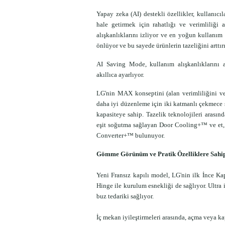
Yapay zeka (AI) destekli özellikler, kullanıcı
hale getirmek için rahatlığı ve verimliliği 
alışkanlıklarını izliyor ve en yoğun kullanım
önlüyor ve bu sayede ürünlerin tazeliğini arttır
AI Saving Mode, kullanım alışkanlıklarını 
akıllıca ayarlıyor.
LG'nin MAX konseptini (alan verimliliğini ve 
daha iyi düzenleme için iki katmanlı çekmece s
kapasiteye sahip. Tazelik teknolojileri arasın
eşit soğutma sağlayan Door Cooling+™ ve et, ba
Converter+™ bulunuyor.
Gömme Görünüm ve Pratik Özelliklere Sahip
Yeni Fransız kapılı model, LG'nin ilk İnce Kap
Hinge ile kurulum esnekliği de sağlıyor. Ultra 
buz tedariki sağlıyor.
İç mekan iyileştirmeleri arasında, açma veya ka