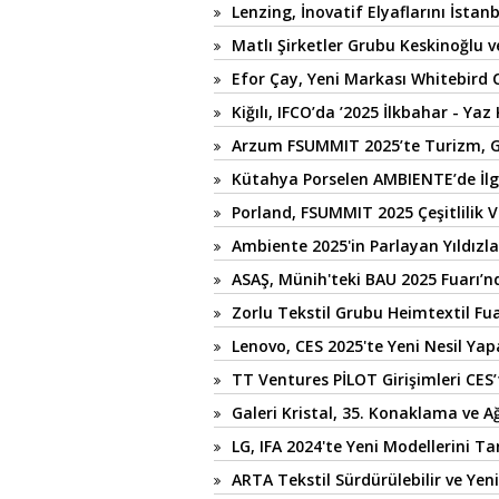
Lenzing, İnovatif Elyaflarını İstanb
Matlı Şirketler Grubu Keskinoğlu 
Efor Çay, Yeni Markası Whitebird C
Kiğılı, IFCO’da ’2025 İlkbahar - Ya
Arzum FSUMMIT 2025’te Turizm, Ga
Kütahya Porselen AMBIENTE’de İlg
Porland, FSUMMIT 2025 Çeşitlilik Ve
Ambiente 2025'in Parlayan Yıldızl
ASAŞ, Münih'teki BAU 2025 Fuarı’nda
Zorlu Tekstil Grubu Heimtextil Fua
Lenovo, CES 2025'te Yeni Nesil Yap
TT Ventures PİLOT Girişimleri CES
Galeri Kristal, 35. Konaklama ve A
LG, IFA 2024'te Yeni Modellerini Ta
ARTA Tekstil Sürdürülebilir ve Yenil