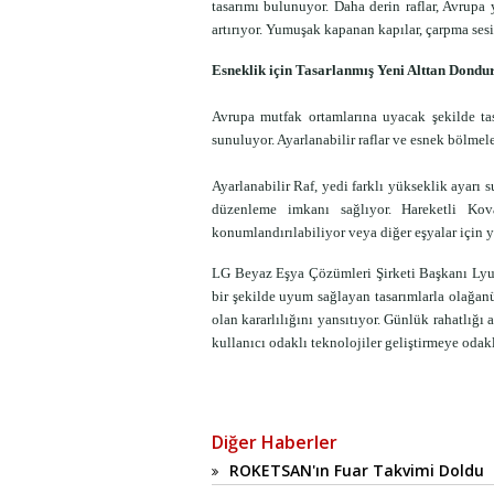
tasarımı bulunuyor. Daha derin raflar, Avrupa 
artırıyor. Yumuşak kapanan kapılar, çarpma ses
Esneklik için Tasarlanmış Yeni Alttan Dond
Avrupa mutfak ortamlarına uyacak şekilde tas
sunuluyor. Ayarlanabilir raflar ve esnek bölmeler
Ayarlanabilir Raf, yedi farklı yükseklik ayarı s
düzenleme imkanı sağlıyor. Hareketli Ko
konumlandırılabiliyor veya diğer eşyalar için
LG Beyaz Eşya Çözümleri Şirketi Başkanı Lyu 
bir şekilde uyum sağlayan tasarımlarla olağanü
olan kararlılığını yansıtıyor. Günlük rahatlığı a
kullanıcı odaklı teknolojiler geliştirmeye od
Diğer Haberler
ROKETSAN'ın Fuar Takvimi Doldu