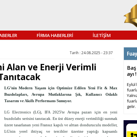
ABERLER
FİRMA HABERLERİ
İLETİŞİM
Fua
Tarih : 24.08.2025 - 23:37
i Alan ve Enerji Verimli
Baş
ayı !
 Tanıtacak
Eylül
LG’nin Modern Yaşam için Optimize Edilen Yeni Fit & Max
fuarl
Buzdolapları, Avrupa Mutfaklarına Şık, Kullanıcı Odaklı
Yalnı
fuarl
Tasarım ve Akıllı Performans Sunuyor.
gelir.
LG Electronics (LG), IFA 2025'te Avrupa pazarı için en yeni
buzdolabı serisini tanıtacak. En üst düzey enerji verimliliği sunmak
üzere tasarlanan yeni Fransız kapılı ve alttan donduruculu modeller,
LG'nin yerel ihtiyaç ve tercihler üzerine yaptığı kapsamlı