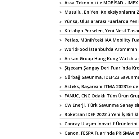
Assa Teknoloji ile MOBİSAD - IMEX
Musullu, En Yeni Koleksiyonlarını 
Yünsa, Uluslararası Fuarlarda Yeni
Kütahya Porselen, Yeni Nesil Tasar
Petlas, Münih'teki IAA Mobility Fua
WorldFood İstanbul'da Aroma’nın F
Arıkan Group Hong Kong Watch and 
Şişecam Şangay Deri Fuarı’nda Kro
Gürbağ Savunma, IDEF’23 Savunm
Asteks, Başarısını ITMA 2023’te d
FANUC, CNC Odaklı Tüm Ürün Grup
CW Enerji, Türk Savunma Sanayis
Roketsan IDEF 2023’ü Yeni İş Birlik
Canray Ulaşım İnovatif Ürünlerini 
Canon, FESPA Fuarı’nda PRISMAeleva