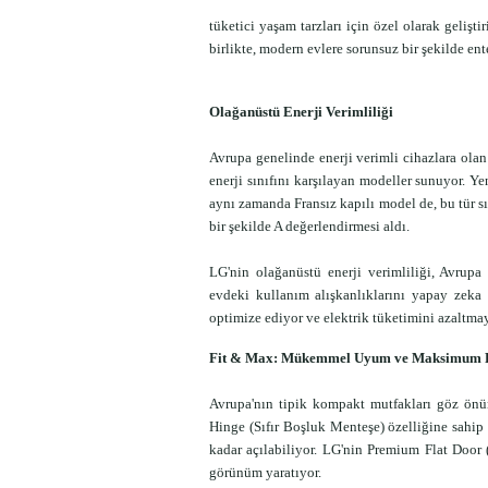
tüketici yaşam tarzları için özel olarak geliştir
birlikte, modern evlere sorunsuz bir şekilde ent
Olağanüstü Enerji Verimliliği
Avrupa genelinde enerji verimli cihazlara olan
enerji sınıfını karşılayan modeller sunuyor. Yen
aynı zamanda Fransız kapılı model de, bu tür s
bir şekilde A değerlendirmesi aldı.
LG'nin olağanüstü enerji verimliliği, Avrupa 
evdeki kullanım alışkanlıklarını yapay zeka
optimize ediyor ve elektrik tüketimini azaltma
Fit & Max: Mükemmel Uyum ve Maksimum 
Avrupa'nın tipik kompakt mutfakları göz önün
Hinge (Sıfır Boşluk Menteşe) özelliğine sahip 
kadar açılabiliyor. LG'nin Premium Flat Door 
görünüm yaratıyor.