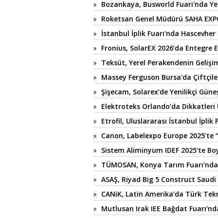
Bozankaya, Busworld Fuarı'nda Yen
Roketsan Genel Müdürü SAHA EXPO'd
İstanbul İplik Fuarı'nda Hascevher
Fronius, SolarEX 2026’da Entegre 
Teksüt, Yerel Perakendenin Gelişi
Massey Ferguson Bursa'da Çiftçile
Şişecam, Solarex’de Yenilikçi Gün
Elektroteks Orlando’da Dikkatleri 
Etrofil, Uluslararası İstanbul İpl
Canon, Labelexpo Europe 2025’te
Sistem Aliminyum IDEF 2025'te Bo
TÜMOSAN, Konya Tarım Fuarı'nda 9
ASAŞ, Riyad Big 5 Construct Saudi
CANiK, Latin Amerika’da Türk Tekn
Mutlusan Irak IEE Bağdat Fuarı’nd