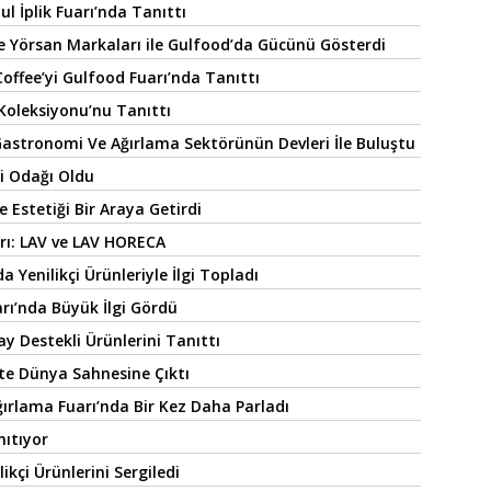
ul İplik Fuarı’nda Tanıttı
ve Yörsan Markaları ile Gulfood’da Gücünü Gösterdi
offee’yi Gulfood Fuarı’nda Tanıttı
z Koleksiyonu’nu Tanıttı
stronomi Ve Ağırlama Sektörünün Devleri İle Buluştu
i Odağı Oldu
 Estetiği Bir Araya Getirdi
arı: LAV ve LAV HORECA
 Yenilikçi Ürünleriyle İlgi Topladı
rı’nda Büyük İlgi Gördü
ay Destekli Ürünlerini Tanıttı
’te Dünya Sahnesine Çıktı
ğırlama Fuarı’nda Bir Kez Daha Parladı
nıtıyor
ikçi Ürünlerini Sergiledi