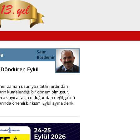
Saim
ye
Bozdemir
 Döndüren Eylül
 her zaman uzun yaz tatilin ardından
arın kümelendiği bir dönem olmuştur.
zca sayıca fazla olduğundan değil, güçlü
arında önemli bir kısmı Eylül ayına denk