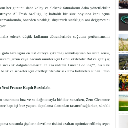
ların her gününü daha kolay ve elektrik faturalarını daha yönetilebilir
artırıyor. AI Fresh özelliği, üç haftalık bir süre boyunca kapı açma
 zamanlarında, önceden sıcaklığı düşürerek sıcaklığın ani değişmesini
ıyor.
analiz ederek düşük kullanım dönemlerinde soğutma performansını
gıda tazeliğini en üst düzeye çıkarma) somutlaştıran bu ürün serisi,
istemi, uzun veya hacimli ürünler için Geri Çekilebilir Raf ve geniş iç
da sıcaklık dalgalanmalarını en aza indiren Linear Cooling™, hızlı ve
lık ve sebzeler için özelleştirilebilir saklama bölmeleri sunan Fresh
 Yeni Fransız Kapılı Buzdolabı
ı tasarımını buz ve su dağıtıcısıyla birlikte sunarken, Zero Clearance
ince kapı içi buz yapıcı, depolama alanından tasarruf sağlarken, sürekli
pama sırasında şişelerin devrilme riskini azaltan optimize edilmiş sepet