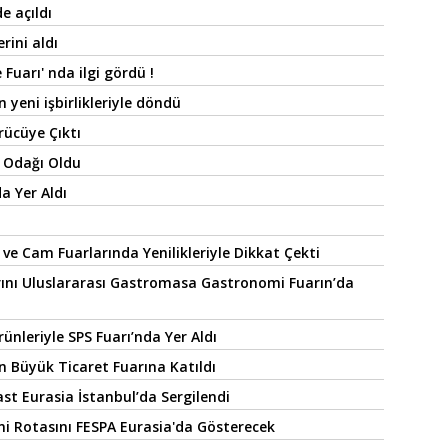
e açıldı
rini aldı
uarı' nda ilgi gördü !
n yeni işbirlikleriyle döndü
ücüye Çıktı
 Odağı Oldu
a Yer Aldı
ve Cam Fuarlarında Yenilikleriyle Dikkat Çekti
rını Uluslararası Gastromasa Gastronomi Fuarın’da
rünleriyle SPS Fuarı’nda Yer Aldı
n Büyük Ticaret Fuarına Katıldı
t Eurasia İstanbul’da Sergilendi
ni Rotasını FESPA Eurasia'da Gösterecek