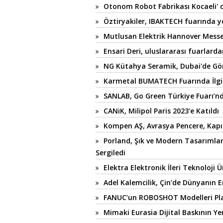
Otonom Robot Fabrikası Kocaeli' d
Öztiryakiler, IBAKTECH fuarında ye
Mutlusan Elektrik Hannover Messe F
Ensari Deri, uluslararası fuarlarda
NG Kütahya Seramik, Dubai'de Gör
Karmetal BUMATECH Fuarında İlgi
SANLAB, Go Green Türkiye Fuarı’nd
CANiK, Milipol Paris 2023'e Katıldı
Kompen AŞ, Avrasya Pencere, Kapı 
Porland, Şık ve Modern Tasarımla
Sergiledi
Elektra Elektronik İleri Teknoloji Ü
Adel Kalemcilik, Çin’de Dünyanın E
FANUC’un ROBOSHOT Modelleri Plas
Mimaki Eurasia Dijital Baskının Ye