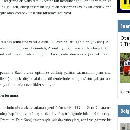
araştırmaları yansıtarak, Avrupa'nın kendine özgü konut ortamları ve
ildi. Bu seri, enerji tasarrufu sağlayan performans ve akıllı özelliklerle
egre olan kompakt tasarımı bir araya getiriyor.
Fuar
Otel
 talebin artmasına yanıt olarak LG, Avrupa Birliği'nin en yüksek (“A”)
? T
i alttan donduruculu modeli, A sınıfı için gereken şartları karşılarken,
ınıflandırmanın nadir olduğu bir kategoride olmasına rağmen etkileyici
pazarına özel olarak optimize edilmiş yalıtım tasarımının yanı sıra,
 ile öğrenerek düşük aktivite dönemlerinde kompresörün çalışmasını
ya yardımcı olan özellikler sunuyor.
kalma
Performans
de bulundurarak tasarlanan yeni ürün serisi, LG'nin Zero Clearance
Bölg
olup kapılar duvara bitişik olarak yerleştirildiğinde bile 110 dereceye
(Premium Düz Kapı) tasarımıyla şık dış yüzeyleri, zarif ve gömme bir