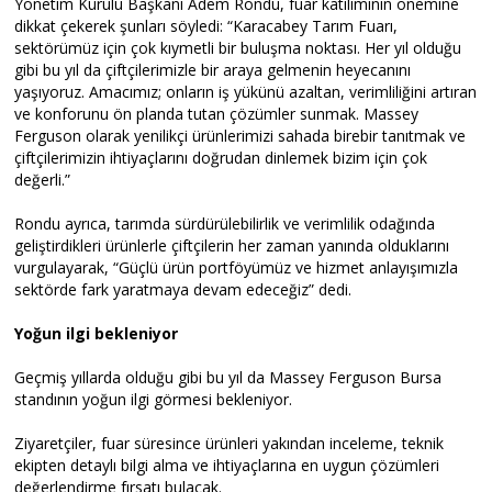
Yönetim Kurulu Başkanı Adem Rondu, fuar katılımının önemine
dikkat çekerek şunları söyledi: “Karacabey Tarım Fuarı,
sektörümüz için çok kıymetli bir buluşma noktası. Her yıl olduğu
gibi bu yıl da çiftçilerimizle bir araya gelmenin heyecanını
yaşıyoruz. Amacımız; onların iş yükünü azaltan, verimliliğini artıran
ve konforunu ön planda tutan çözümler sunmak. Massey
Ferguson olarak yenilikçi ürünlerimizi sahada birebir tanıtmak ve
çiftçilerimizin ihtiyaçlarını doğrudan dinlemek bizim için çok
değerli.”
Rondu ayrıca, tarımda sürdürülebilirlik ve verimlilik odağında
geliştirdikleri ürünlerle çiftçilerin her zaman yanında olduklarını
vurgulayarak, “Güçlü ürün portföyümüz ve hizmet anlayışımızla
sektörde fark yaratmaya devam edeceğiz” dedi.
Yoğun ilgi bekleniyor
Geçmiş yıllarda olduğu gibi bu yıl da Massey Ferguson Bursa
standının yoğun ilgi görmesi bekleniyor.
Ziyaretçiler, fuar süresince ürünleri yakından inceleme, teknik
ekipten detaylı bilgi alma ve ihtiyaçlarına en uygun çözümleri
değerlendirme fırsatı bulacak.