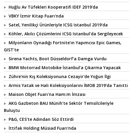
Huğlu Av Tüfekleri Kooperatifi IDEF 2019'da
VBKY İzmir Kitap Fuarı'nda
Satel, Yenilikçi Ürünleriyle ICSG Istanbul 2019'da
Köhler, Akılcı Çözümlerini ICSG Istanbul'da Sergileyecek
Milyonların Oynadığı Fortnite'ın Yapımcısı Epic Games,
GIST'te
Sirena Yachts, Boot Düsseldorf'a Damga Vurdu
BMW Motorrad Motobike İstanbul’a Çıkarma Yapacak
Zühre'nin Kış Koleksiyonuna Cezayir'de Yoğun İlgi
Armis Yatak ve Halı Koleksiyonlarını İMOB 2019’da Tanıttı
Maison Objet Fuarı'na Ham:m İmzası
AKG Gazbeton BAU Münih’te Sektör Temsilcileriyle
Buluştu
P&G, CES'te Adından Söz Ettirdi
İttifak Holding Müsiad Fuarı'nda