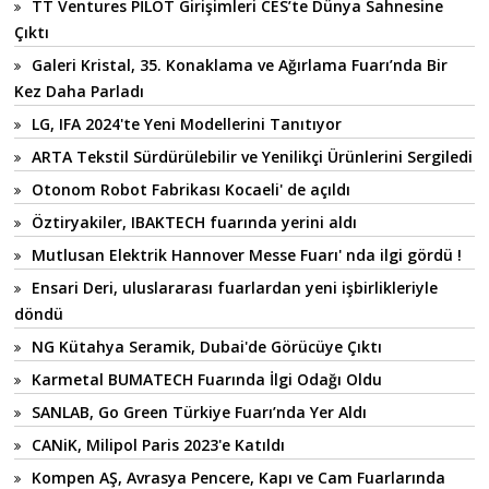
TT Ventures PİLOT Girişimleri CES’te Dünya Sahnesine
Çıktı
Galeri Kristal, 35. Konaklama ve Ağırlama Fuarı’nda Bir
Kez Daha Parladı
LG, IFA 2024'te Yeni Modellerini Tanıtıyor
ARTA Tekstil Sürdürülebilir ve Yenilikçi Ürünlerini Sergiledi
Otonom Robot Fabrikası Kocaeli' de açıldı
Öztiryakiler, IBAKTECH fuarında yerini aldı
Mutlusan Elektrik Hannover Messe Fuarı' nda ilgi gördü !
Ensari Deri, uluslararası fuarlardan yeni işbirlikleriyle
döndü
NG Kütahya Seramik, Dubai'de Görücüye Çıktı
Karmetal BUMATECH Fuarında İlgi Odağı Oldu
SANLAB, Go Green Türkiye Fuarı’nda Yer Aldı
CANiK, Milipol Paris 2023'e Katıldı
Kompen AŞ, Avrasya Pencere, Kapı ve Cam Fuarlarında