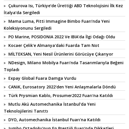
Çukurova Isı, Türkiye’de Ürettiği ABD Teknolojisini İlk Kez
İtalya’da Sergiledi
Mama Luma, Pitti Immagine Bimbo Fuarı’nda Yeni
Koleksiyonunu Sergiledi
PO Marine, POSIDONIA 2022 Ve IBIA’da İlgi Odağı Oldu
Kocaer Çelik'e Almanya'daki Fuarda Tam Not
MİLTEKSAN, Yeni Nesil Ürünlerini Görücüye Çıkarıyor
NDesign, Milano Mobilya Fuarı’nda Tasarımlarıyla Beğeni
Topladı
Expay Global Fuara Damga Vurdu
CANiK, Eurosatory 2022'den Yeni Anlaşmalarla Döndü
Türk Prysmian Kablo, Prosumer2022 Fuarı'na Katıldı
Mutlu Akü Automechanika İstanbul’da Yeni
Teknolojilerini Tanıttı
DYO, Automechanika İstanbul Fuarı'na Katıldı
Jumbo Ortadoğu’nun En Prestijli Fuarı’nda Dikkatleri