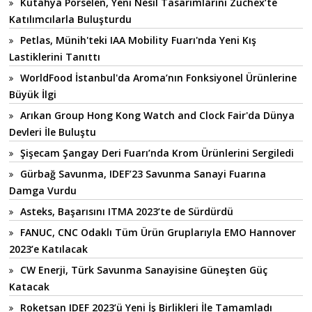
Kütahya Porselen, Yeni Nesil Tasarımlarını Zuchex’te
Katılımcılarla Buluşturdu
Petlas, Münih'teki IAA Mobility Fuarı'nda Yeni Kış
Lastiklerini Tanıttı
WorldFood İstanbul'da Aroma’nın Fonksiyonel Ürünlerine
Büyük İlgi
Arıkan Group Hong Kong Watch and Clock Fair'da Dünya
Devleri İle Buluştu
Şişecam Şangay Deri Fuarı’nda Krom Ürünlerini Sergiledi
Gürbağ Savunma, IDEF’23 Savunma Sanayi Fuarına
Damga Vurdu
Asteks, Başarısını ITMA 2023’te de Sürdürdü
FANUC, CNC Odaklı Tüm Ürün Gruplarıyla EMO Hannover
2023’e Katılacak
CW Enerji, Türk Savunma Sanayisine Güneşten Güç
Katacak
Roketsan IDEF 2023’ü Yeni İş Birlikleri İle Tamamladı