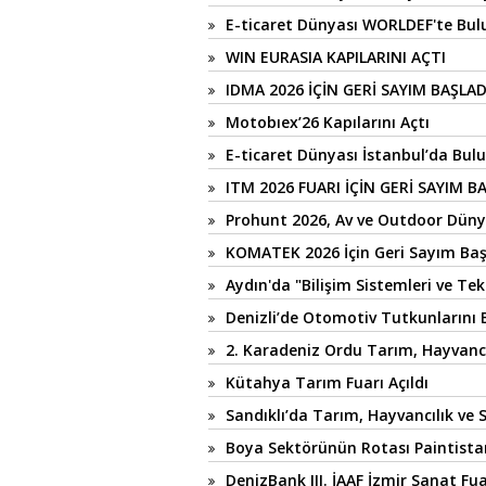
E-ticaret Dünyası WORLDEF'te Bul
WIN EURASIA KAPILARINI AÇTI
IDMA 2026 İÇİN GERİ SAYIM BAŞLAD
Motobıex’26 Kapılarını Açtı
E-ticaret Dünyası İstanbul’da Bul
ITM 2026 FUARI İÇİN GERİ SAYIM B
Prohunt 2026, Av ve Outdoor Düny
KOMATEK 2026 İçin Geri Sayım Baş
Aydın'da "Bilişim Sistemleri ve Tekn
Denizli’de Otomotiv Tutkunlarını 
2. Karadeniz Ordu Tarım, Hayvancılı
Kütahya Tarım Fuarı Açıldı
Sandıklı’da Tarım, Hayvancılık ve S
Boya Sektörünün Rotası Paintista
DenizBank III. İAAF İzmir Sanat Fua