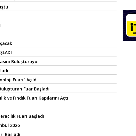
uştu
I
uşacak
AŞLADI
asını Buluşturuyor
ladı
oloji Fuarı" Açıldı
Buluşturan Fuar Başladı
k ve Fındık Fuarı Kapılarını Açtı
eracılık Fuarı Başladı
nbul 2026
rı Başladı