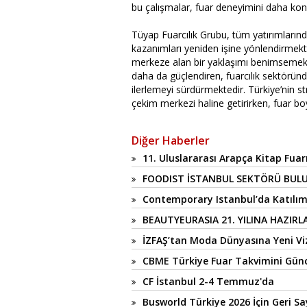
bu çalışmalar, fuar deneyimini daha konf
Tüyap Fuarcılık Grubu, tüm yatırımlarında
kazanımları yeniden işine yönlendirmekte
merkeze alan bir yaklaşımı benimsemekt
daha da güçlendiren, fuarcılık sektörün
ilerlemeyi sürdürmektedir. Türkiye’nin s
çekim merkezi haline getirirken, fuar boy
Diğer Haberler
11. Uluslararası Arapça Kitap Fuarı
FOODIST İSTANBUL SEKTÖRÜ BUL
Contemporary Istanbul’da Katılım
BEAUTYEURASIA 21. YILINA HAZIRL
İZFAŞ’tan Moda Dünyasına Yeni Viz
CBME Türkiye Fuar Takvimini Günc
CF İstanbul 2-4 Temmuz'da
Busworld Türkiye 2026 İçin Geri S