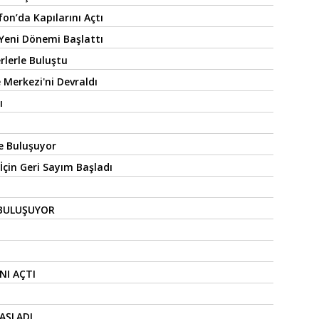
on’da Kapılarını Açtı
 Yeni Dönemi Başlattı
rlerle Buluştu
 Merkezi'ni Devraldı
ı
e Buluşuyor
İçin Geri Sayım Başladı
 BULUŞUYOR
NI AÇTI
AŞLADI