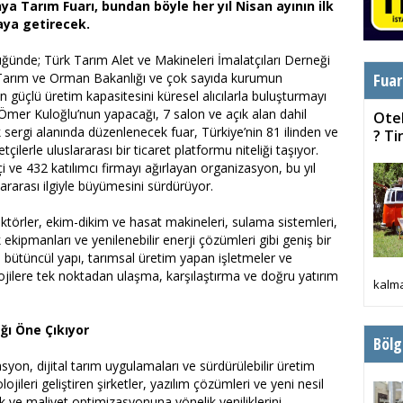
ya Tarım Fuarı, bundan böyle her yıl Nisan ayının ilk
raya getirecek.
üğünde; Türk Tarım Alet ve Makineleri İmalatçıları Derneği
Tarım ve Orman Bakanlığı ve çok sayıda kurumun
Fuar
n güçlü üretim kapasitesini küresel alıcılarla buluşturmayı
 Ömer Kuloğlu’nun yapacağı, 7 salon ve açık alan dahil
Otel
sergi alanında düzenlenecek fuar, Türkiye’nin 81 ilinden ve
? T
çilerle uluslararası bir ticaret platformu niteliği taşıyor.
çi ve 432 katılımcı firmayı ağırlayan organizasyon, bu yıl
lararası ilgiyle büyümesini sürdürüyor.
ktörler, ekim-dikim ve hasat makineleri, sulama sistemleri,
k ekipmanları ve yenilenebilir enerji çözümleri gibi geniş bir
u bütüncül yapı, tarımsal üretim yapan işletmeler ve
olojilere tek noktadan ulaşma, karşılaştırma ve doğru yatırım
kalma
ğı Öne Çıkıyor
Bölg
syon, dijital tarım uygulamaları ve sürdürülebilir üretim
jileri geliştiren şirketler, yazılım çözümleri ve yeni nesil
ik ve maliyet optimizasyonuna yönelik yeniliklerini