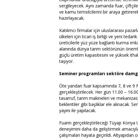
sergileyecek. Aynı zamanda fuar, çiftçiler
ve kamu temsilcilerini bir araya getirere
hazırlayacak.
Katılımcı firmalar için uluslararası paza
ülkeleri için ticari iş birliği ve yeni ted
üreticilerle yüz yüze bağlantı kurma imk
alanında dünya tarım sektörünün önemli
güçlü üretim kapasitesini ve yüksek ithala
taşıyor.
Seminer programları sektöre damg
Öte yandan fuar kapsamında 7, 8 ve 9 N
gerçekleştirilecek. Her gün 11.00 – 16.0
tasarruf, tarım makineleri ve mekanizas
beklentiler gibi başlıklar ele alınacak. 
yayını ile yapılacak.
Fuarın gerçekleştirileceği Tüyap Konya U
deneyimini daha da geliştirmek amacıyla
çalışmaları hayata geçirildi. Altyapıdan 