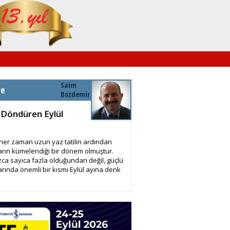
Saim
ye
Bozdemir
 Döndüren Eylül
 her zaman uzun yaz tatilin ardından
arın kümelendiği bir dönem olmuştur.
zca sayıca fazla olduğundan değil, güçlü
arında önemli bir kısmı Eylül ayına denk