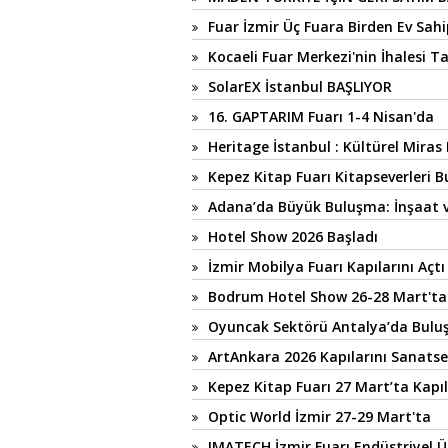
Fuar İzmir Üç Fuara Birden Ev Sahip
Kocaeli Fuar Merkezi'nin İhalesi
SolarEX İstanbul BAŞLIYOR
16. GAPTARIM Fuarı 1-4 Nisan'da
Heritage İstanbul : Kültürel Miras
Kepez Kitap Fuarı Kitapseverleri 
Adana’da Büyük Buluşma: İnşaat v
Hotel Show 2026 Başladı
İzmir Mobilya Fuarı Kapılarını Açtı
Bodrum Hotel Show 26-28 Mart'ta
Oyuncak Sektörü Antalya’da Bulu
ArtAnkara 2026 Kapılarını Sanatse
Kepez Kitap Fuarı 27 Mart’ta Kapıl
Optic World İzmir 27-29 Mart'ta
IMATECH İzmir Fuarı Endüstriyel Ü