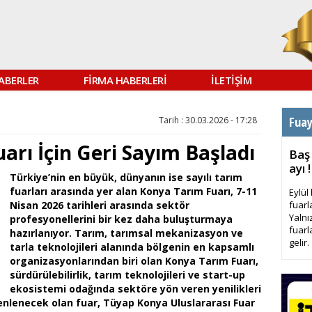
ABERLER
FİRMA HABERLERİ
İLETİŞİM
Fua
Tarih : 30.03.2026 - 17:28
arı İçin Geri Sayım Başladı
Baş
ayı !
Türkiye’nin en büyük, dünyanın ise sayılı tarım
fuarları arasında yer alan Konya Tarım Fuarı, 7-11
Eylül
Nisan 2026 tarihleri arasında sektör
fuarl
Yalnı
profesyonellerini bir kez daha buluşturmaya
fuarl
hazırlanıyor. Tarım, tarımsal mekanizasyon ve
gelir.
tarla teknolojileri alanında bölgenin en kapsamlı
organizasyonlarından biri olan Konya Tarım Fuarı,
sürdürülebilirlik, tarım teknolojileri ve start-up
ekosistemi odağında sektöre yön veren yenilikleri
nlenecek olan fuar, Tüyap Konya Uluslararası Fuar