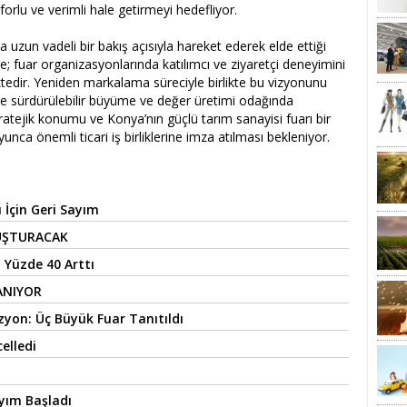
orlu ve verimli hale getirmeyi hedefliyor.
 uzun vadeli bir bakış açısıyla hareket ederek elde ettiği
; fuar organizasyonlarında katılımcı ve ziyaretçi deneyimini
edir. Yeniden markalama süreciyle birlikte bu vizyonunu
de sürdürülebilir büyüme ve değer üretimi odağında
tratejik konumu ve Konya’nın güçlü tarım sanayisi fuarı bir
unca önemli ticari iş birliklerine imza atılması bekleniyor.
 İçin Geri Sayım
UŞTURACAK
 Yüzde 40 Arttı
ANIYOR
yon: Üç Büyük Fuar Tanıtıldı
elledi
ayım Başladı