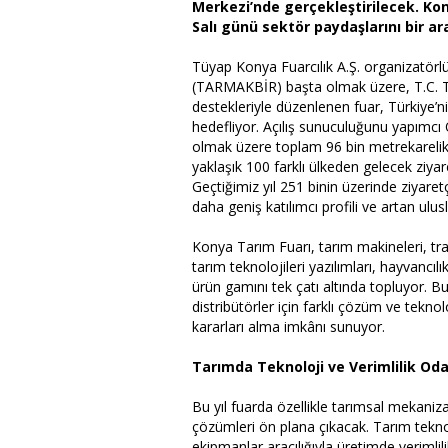
Merkezi’nde gerçekleştirilecek. Kon
Salı günü sektör paydaşlarını bir a
Tüyap Konya Fuarcılık A.Ş. organizatörl
(TARMAKBİR) başta olmak üzere, T.C. 
destekleriyle düzenlenen fuar, Türkiye’ni
hedefliyor. Açılış sunuculuğunu yapımcı
olmak üzere toplam 96 bin metrekarelik 
yaklaşık 100 farklı ülkeden gelecek ziyaret
Geçtiğimiz yıl 251 binin üzerinde ziyaret
daha geniş katılımcı profili ve artan ulus
Konya Tarım Fuarı, tarım makineleri, tra
tarım teknolojileri yazılımları, hayvancılı
ürün gamını tek çatı altında topluyor. B
distribütörler için farklı çözüm ve tekn
kararları alma imkânı sunuyor.
Tarımda Teknoloji ve Verimlilik Oda
Bu yıl fuarda özellikle tarımsal mekaniza
çözümleri ön plana çıkacak. Tarım teknolo
ekipmanlar aracılığıyla üretimde verimlil