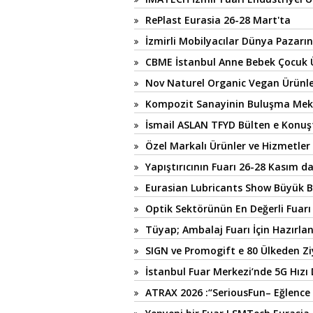
RePlast Eurasia 26-28 Mart'ta
İzmirli Mobilyacılar Dünya Pazarı
CBME İstanbul Anne Bebek Çocuk Ür
Nov Naturel Organic Vegan Ürünle
Kompozit Sanayinin Buluşma Mek
İsmail ASLAN TFYD Bülten e Konuş
Özel Markalı Ürünler ve Hizmetler 
Yapıştırıcının Fuarı 26-28 Kasım d
Eurasian Lubricants Show Büyük B
Optik Sektörünün En Değerli Fuarı
Tüyap; Ambalaj Fuarı İçin Hazırlan
SIGN ve Promogift e 80 Ülkeden Zi
İstanbul Fuar Merkezi’nde 5G Hızı
ATRAX 2026 :“SeriousFun– Eğlence A