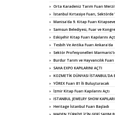
Orta Karadeniz Tarım Fuarı Merzif
İstanbul Kırtasiye Fuarı, Sektörde
Manisa'da 9. Kitap Fuarı Kitapseve
Samsun Belediyesi, Fuar ve Kongre
Eskişehir Kitap Fuarı Kapılarını Açt
Tesbih Ve Antika Fuarı Ankara'da
Sektör Profesyonelleri Marmaris’t
Burdur Tarım ve Hayvancılık Fuarı 
SAHA EXPO KAPILARINI AÇTI
KOZMETİK DÜNYASI İSTANBUL'DA
YÖREX Fuarı 81 İli Buluşturacak
İzmir Kitap Fuarı Kapılarını Açtı
ISTANBUL JEWELRY SHOW KAPILARI
Heritage İstanbul Fuarı Başladı
MADEN TÜRKİYE İÇİN GERİ SAYIM B