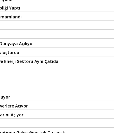
liği Yaptı
 Tamamlandı
 Dünyaya Açılıyor
Buluşturdu
e Enerji Sektörü Aynı Çatıda
şuyor
verlere Açıyor
arını Açıyor
retimin Geleceğine Işık Tutacak