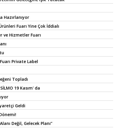
na Hazırlanıyor
ünleri Fuarı Yine Çok İddialı
r ve Hizmetler Fuarı
anı
tu
Fuarı Private Label
a
eğeni Topladı
 SİLMO 19 Kasım' da
ıyor
yaretçi Geldi
 Dönemi!
lanı Değil, Gelecek Planı”