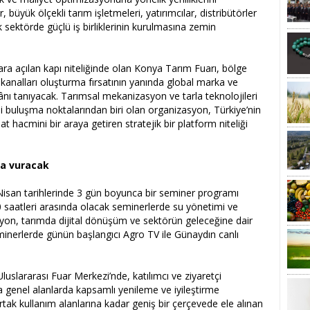
, büyük ölçekli tarım işletmeleri, yatırımcılar, distribütörler
k sektörde güçlü iş birliklerinin kurulmasına zemin
rlara açılan kapı niteliğinde olan Konya Tarım Fuarı, bölge
arik kanalları oluşturma fırsatının yanında global marka ve
ânı tanıyacak. Tarımsal mekanizasyon ve tarla teknolojileri
 buluşma noktalarından biri olan organizasyon, Türkiye’nin
t hacmini bir araya getiren stratejik bir platform niteliği
a vuracak
isan tarihlerinde 3 gün boyunca bir seminer programı
0 saatleri arasında olacak seminerlerde su yönetimi ve
yon, tarımda dijital dönüşüm ve sektörün geleceğine dair
Seminerlerde günün başlangıcı Agro TV ile Günaydın canlı
luslararası Fuar Merkezi’nde, katılımcı ve ziyaretçi
 genel alanlarda kapsamlı yenileme ve iyileştirme
ortak kullanım alanlarına kadar geniş bir çerçevede ele alınan