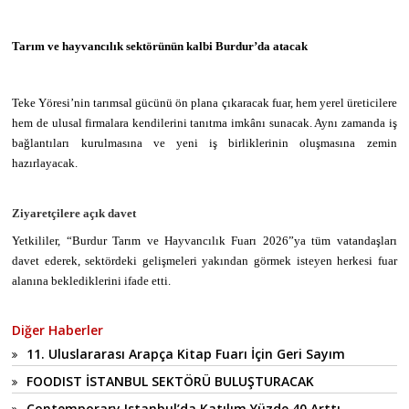
Tarım ve hayvancılık sektörünün kalbi Burdur’da atacak
Teke Yöresi’nin tarımsal gücünü ön plana çıkaracak fuar, hem yerel üreticilere
hem de ulusal firmalara kendilerini tanıtma imkânı sunacak. Aynı zamanda iş
bağlantıları kurulmasına ve yeni iş birliklerinin oluşmasına zemin
hazırlayacak.
Ziyaretçilere açık davet
Yetkililer, “Burdur Tarım ve Hayvancılık Fuarı 2026”ya tüm vatandaşları
davet ederek, sektördeki gelişmeleri yakından görmek isteyen herkesi fuar
alanına beklediklerini ifade etti.
Diğer Haberler
11. Uluslararası Arapça Kitap Fuarı İçin Geri Sayım
FOODIST İSTANBUL SEKTÖRÜ BULUŞTURACAK
Contemporary Istanbul’da Katılım Yüzde 40 Arttı