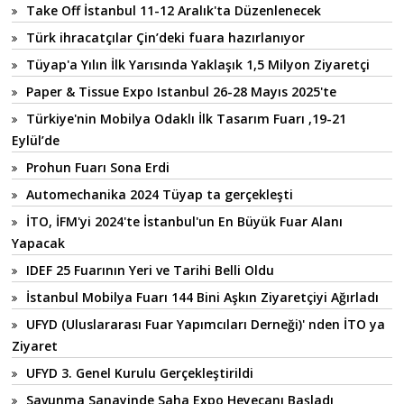
Take Off İstanbul 11-12 Aralık'ta Düzenlenecek
Türk ihracatçılar Çin’deki fuara hazırlanıyor
Tüyap'a Yılın İlk Yarısında Yaklaşık 1,5 Milyon Ziyaretçi
Paper & Tissue Expo Istanbul 26-28 Mayıs 2025'te
Türkiye'nin Mobilya Odaklı İlk Tasarım Fuarı ,19-21
Eylül’de
Prohun Fuarı Sona Erdi
Automechanika 2024 Tüyap ta gerçekleşti
İTO, İFM'yi 2024'te İstanbul'un En Büyük Fuar Alanı
Yapacak
IDEF 25 Fuarının Yeri ve Tarihi Belli Oldu
İstanbul Mobilya Fuarı 144 Bini Aşkın Ziyaretçiyi Ağırladı
UFYD (Uluslararası Fuar Yapımcıları Derneği)' nden İTO ya
Ziyaret
UFYD 3. Genel Kurulu Gerçekleştirildi
Savunma Sanayinde Saha Expo Heyecanı Başladı