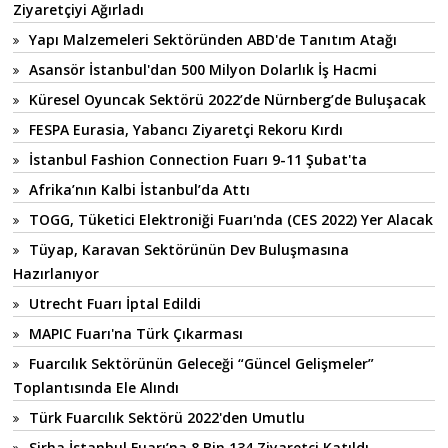
Ziyaretçiyi Ağırladı
Yapı Malzemeleri Sektöründen ABD'de Tanıtım Atağı
Asansör İstanbul'dan 500 Milyon Dolarlık İş Hacmi
Küresel Oyuncak Sektörü 2022’de Nürnberg’de Buluşacak
FESPA Eurasia, Yabancı Ziyaretçi Rekoru Kırdı
İstanbul Fashion Connection Fuarı 9-11 Şubat'ta
Afrika’nın Kalbi İstanbul’da Attı
TOGG, Tüketici Elektroniği Fuarı'nda (CES 2022) Yer Alacak
Tüyap, Karavan Sektörünün Dev Buluşmasına
Hazırlanıyor
Utrecht Fuarı İptal Edildi
MAPIC Fuarı'na Türk Çıkarması
Fuarcılık Sektörünün Geleceği “Güncel Gelişmeler”
Toplantısında Ele Alındı
Türk Fuarcılık Sektörü 2022'den Umutlu
Sirha İstanbul Fuarı’na 8 Bin 134 Ziyaretçi Katıldı