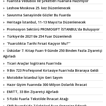
Fuarista Vedubox İle Şirketleri Fuarlara Hazırlıyor
Leshow Moskova 25. kez Düzenlenecek
Savunma Sanayiinde Gözler Bu Fuarda
Heritage İstanbul, 11-13 Mayıs'ta Düzenlenecek
Promosyon Sektörü PROMOGIFT İSTANBUL'da Buluşuyor
Türkiye'de 2021'de 254 Fuar Düzenlendi
''Fuarcılıkta Tarihi Fırsat Kaçıyor Mu?'''
Üsküdar 7. Kitap Fuarı 9 Günde 250 Binden Fazla Ziyaretçi
Ağırladı
Ticari Araçlar logitrans Fuarı’nda
9 Bin 723 Profesyonel Kırtasiye Fuarı'nda Biraraya Geldi
Motobike İstanbul İçin Geri Sayım
Hazır Giyim Fuarında 300 Milyon Dolarlık İhracat
EMITT, 33 Bin Ziyaretçi Ağırladı
5 Fiziki Fuarla Tekstilde İhracat Atağı
CNR Ruanda'da 7 Sektörel Fuar Organize Edecek