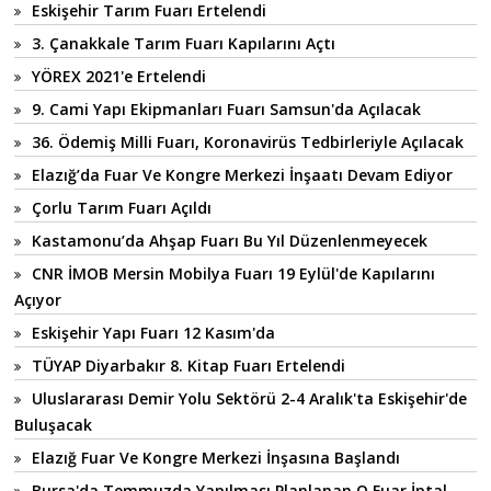
Eskişehir Tarım Fuarı Ertelendi
3. Çanakkale Tarım Fuarı Kapılarını Açtı
YÖREX 2021'e Ertelendi
9. Cami Yapı Ekipmanları Fuarı Samsun'da Açılacak
36. Ödemiş Milli Fuarı, Koronavirüs Tedbirleriyle Açılacak
Elazığ’da Fuar Ve Kongre Merkezi İnşaatı Devam Ediyor
Çorlu Tarım Fuarı Açıldı
Kastamonu’da Ahşap Fuarı Bu Yıl Düzenlenmeyecek
CNR İMOB Mersin Mobilya Fuarı 19 Eylül'de Kapılarını
Açıyor
Eskişehir Yapı Fuarı 12 Kasım'da
TÜYAP Diyarbakır 8. Kitap Fuarı Ertelendi
Uluslararası Demir Yolu Sektörü 2-4 Aralık'ta Eskişehir'de
Buluşacak
Elazığ Fuar Ve Kongre Merkezi İnşasına Başlandı
Bursa'da Temmuzda Yapılması Planlanan O Fuar İptal