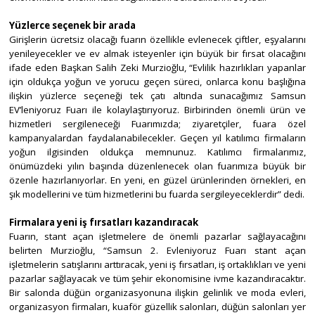
Yüzlerce seçenek bir arada
Girişlerin ücretsiz olacağı fuarın özellikle evlenecek çiftler, eşyalarını
yenileyecekler ve ev almak isteyenler için büyük bir fırsat olacağını
ifade eden Başkan Salih Zeki Murzioğlu, “Evlilik hazırlıkları yapanlar
için oldukça yoğun ve yorucu geçen süreci, onlarca konu başlığına
ilişkin yüzlerce seçeneği tek çatı altında sunacağımız Samsun
EV’leniyoruz Fuarı ile kolaylaştırıyoruz. Birbirinden önemli ürün ve
hizmetleri sergileneceği Fuarımızda; ziyaretçiler, fuara özel
kampanyalardan faydalanabilecekler. Geçen yıl katılımcı firmaların
yoğun ilgisinden oldukça memnunuz. Katılımcı firmalarımız,
önümüzdeki yılın başında düzenlenecek olan fuarımıza büyük bir
özenle hazırlanıyorlar. En yeni, en güzel ürünlerinden örnekleri, en
şık modellerini ve tüm hizmetlerini bu fuarda sergileyeceklerdir” dedi.
Firmalara yeni iş fırsatları kazandıracak
Fuarın, stant açan işletmelere de önemli pazarlar sağlayacağını
belirten Murzioğlu, “Samsun 2. Evleniyoruz Fuarı stant açan
işletmelerin satışlarını arttıracak, yeni iş fırsatları, iş ortaklıkları ve yeni
pazarlar sağlayacak ve tüm şehir ekonomisine ivme kazandıracaktır.
Bir salonda düğün organizasyonuna ilişkin gelinlik ve moda evleri,
organizasyon firmaları, kuaför güzellik salonları, düğün salonları yer