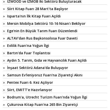
İZWOOD ve İZMOB İki Sektörü Buluşturacak
Siirt Kitap Fuarı 28 Mart'ta Başlıyor
Isparta'nın İlk Kitap Fuarı Açıldı
Mersin Mobilya Sektörü 10-16 Nisan'ı Bekliyor
Ege'nin En Büyük Tarım Fuarı Düzenlendi
ALTAV'dan Rus Başkonsolosa Fuar Daveti
Evlilik Fuarı'na Yoğun İlgi
Bartın'da Fuar Toplantısı
Aydın 5. Tarım, Gıda ve Hayvancılık Fuarı Açıldı
İnşaat Sektörü Adana'da Buluşuyor
Samsun Ev'leniyoruz Fuarı'na Ziyaretçi Akını
Pentex Fuarı 6. Kez Açılıyor
Siirt, EMITT'e Hazırlanıyor
Bodrum'a, Utrecht Turizm Fuarı'nda Yoğun İlgi
Çukurova Kitap Fuarı'na 265 Bin Ziyaretçi