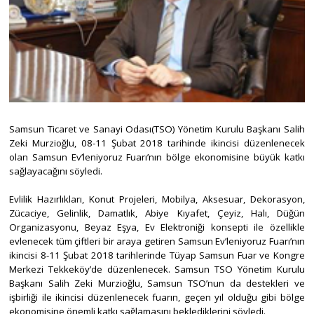
Samsun Ticaret ve Sanayi Odası(TSO) Yönetim Kurulu Başkanı Salih
Zeki Murzioğlu, 08-11 Şubat 2018 tarihinde ikincisi düzenlenecek
olan Samsun Ev’leniyoruz Fuarı’nın bölge ekonomisine büyük katkı
sağlayacağını söyledi.
Evlilik Hazırlıkları, Konut Projeleri, Mobilya, Aksesuar, Dekorasyon,
Zücaciye, Gelinlik, Damatlık, Abiye Kıyafet, Çeyiz, Halı, Düğün
Organizasyonu, Beyaz Eşya, Ev Elektroniği konsepti ile özellikle
evlenecek tüm çiftleri bir araya getiren Samsun Ev’leniyoruz Fuarı’nın
ikincisi 8-11 Şubat 2018 tarihlerinde Tüyap Samsun Fuar ve Kongre
Merkezi Tekkeköy’de düzenlenecek. Samsun TSO Yönetim Kurulu
Başkanı Salih Zeki Murzioğlu, Samsun TSO’nun da destekleri ve
işbirliği ile ikincisi düzenlenecek fuarın, geçen yıl olduğu gibi bölge
ekonomisine önemli katkı sağlamasını beklediklerini söyledi.