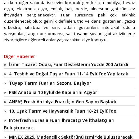
alırken diğer salonda ise evini kuracak gençler için mobilya, beyaz
eşya, elektronik eşya, emlak, halı, perde, aksesuar gibi tüm ev
ihtiyaçları sergilenecektir. Fuar süresince pek çok etkinlik
düzenlenecek olup; gelinlik defileleri, trio ve dans gösterileri, gezici
orkestra, sihirbaz ve sırık adam gösterileri, interaktif ödüllü
yarışmalar, tango performansı, saç tasarım şovları gibi aktivitelerle
ziyaretçilere eğlenceli anlar yaşatacaktır” diye konuştu.
Diğer Haberler
İzmir Ticaret Odası, Fuar Desteklerini Yüzde 200 Artırdı
4. Tesbih ve Doğal Taşlar Fuarı 11-14 Eylül'de Yapılacak
Tüyap Tarım Fuarları Sezonu Başlıyor
PSB Anatolia 10 Eylül'de Kapılarını Açıyor
ANFAŞ Fresh Antalya Fuarı İçin Geri Sayım Başladı
10. Uşak Tarım ve Hayvancılık Fuarı 18-21 Eylül'de
Interfresh Eurasia Fuarı İhracatçı Ve İthalatçıları
Buluşturacak
MINEX 2025, Madencilik Sektörünü İzmir’de Buluşturacak