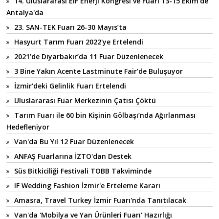
14. Uluslararası EIF Enerji Kongresi ve Fuarı 13-15 Ekim'de
Antalya'da
23. SAN-TEK Fuarı 26-30 Mayıs’ta
Hasyurt Tarım Fuarı 2022'ye Ertelendi
2021’de Diyarbakır’da 11 Fuar Düzenlenecek
3 Bine Yakın Acente Lastminute Fair’de Buluşuyor
İzmir'deki Gelinlik Fuarı Ertelendi
Uluslararası Fuar Merkezinin Çatısı Çöktü
Tarım Fuarı ile 60 bin Kişinin Gölbaşı’nda Ağırlanması
Hedefleniyor
Van'da Bu Yıl 12 Fuar Düzenlenecek
ANFAŞ Fuarlarına İZTO'dan Destek
Süs Bitkiciliği Festivali TOBB Takviminde
IF Wedding Fashion İzmir'e Erteleme Kararı
Amasra, Travel Turkey İzmir Fuarı'nda Tanıtılacak
Van'da 'Mobilya ve Yan Ürünleri Fuarı' Hazırlığı