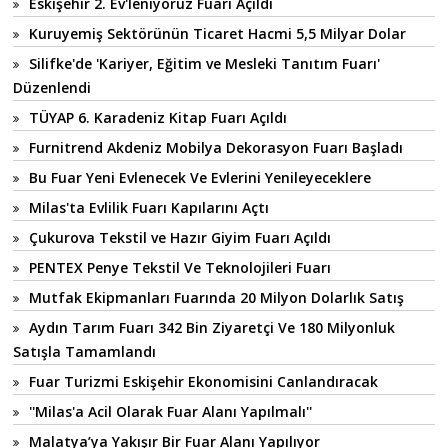
Eskişehir 2. Ev'leniyoruz Fuarı Açıldı
Kuruyemiş Sektörünün Ticaret Hacmi 5,5 Milyar Dolar
Silifke'de 'Kariyer, Eğitim ve Mesleki Tanıtım Fuarı'
Düzenlendi
TÜYAP 6. Karadeniz Kitap Fuarı Açıldı
Furnitrend Akdeniz Mobilya Dekorasyon Fuarı Başladı
Bu Fuar Yeni Evlenecek Ve Evlerini Yenileyeceklere
Milas'ta Evlilik Fuarı Kapılarını Açtı
Çukurova Tekstil ve Hazır Giyim Fuarı Açıldı
PENTEX Penye Tekstil Ve Teknolojileri Fuarı
Mutfak Ekipmanları Fuarında 20 Milyon Dolarlık Satış
Aydın Tarım Fuarı 342 Bin Ziyaretçi Ve 180 Milyonluk
Satışla Tamamlandı
Fuar Turizmi Eskişehir Ekonomisini Canlandıracak
''Milas'a Acil Olarak Fuar Alanı Yapılmalı''
Malatya’ya Yakışır Bir Fuar Alanı Yapılıyor