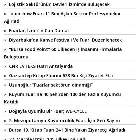
Lojistik Sektörünün Devleri İzmir’de Buluşacak
Junioshow Fuarı 11 Bini Aşkın Sektör Profesyonelini
Ağırladı
Fuarlar, İzmir’in Can Damarı
Diyarbakır’da Kahve Festivali Ve Fuarı Düzenlenecek
"Bursa Food Point" 60 Ülkeden İş İnsanını Firmalarla
Buluşturdu
CNR EVTEKS Fuarı Antalya’da
Gaziantep Kitap Fuarını 633 Bin Kişi Ziyaret Etti
Uzunoğlu; “Fuarlar sektörün dinamiği”
Kuyum Fuarına 40 Şehirden 100'den Fazla Kuyumcu
Katıldı
Doğayla Uyumlu Bir Fuar; WE-CYCLE
5. Mezopotamya Kuyumculuk Fuarı İçin Geri Sayım
Bursa 19. Kitap Fuarı 241 Bine Yakın Ziyaretçi Ağırladı
27. Marble İzmir, 145 Ülkeyi Ağırladı