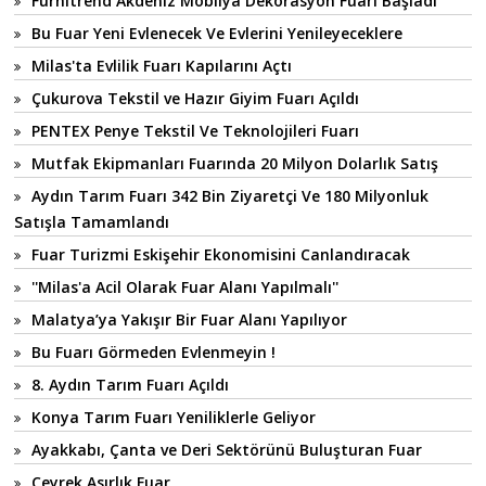
Furnitrend Akdeniz Mobilya Dekorasyon Fuarı Başladı
Bu Fuar Yeni Evlenecek Ve Evlerini Yenileyeceklere
Milas'ta Evlilik Fuarı Kapılarını Açtı
Çukurova Tekstil ve Hazır Giyim Fuarı Açıldı
PENTEX Penye Tekstil Ve Teknolojileri Fuarı
Mutfak Ekipmanları Fuarında 20 Milyon Dolarlık Satış
Aydın Tarım Fuarı 342 Bin Ziyaretçi Ve 180 Milyonluk
Satışla Tamamlandı
Fuar Turizmi Eskişehir Ekonomisini Canlandıracak
''Milas'a Acil Olarak Fuar Alanı Yapılmalı''
Malatya’ya Yakışır Bir Fuar Alanı Yapılıyor
Bu Fuarı Görmeden Evlenmeyin !
8. Aydın Tarım Fuarı Açıldı
Konya Tarım Fuarı Yeniliklerle Geliyor
Ayakkabı, Çanta ve Deri Sektörünü Buluşturan Fuar
Çeyrek Asırlık Fuar