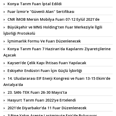
Konya Tarım Fuarı İptal Edildi
Fuar İzmir'e ''Güvenli Alan'' Sertifikası
CNR İMOB Mersin Mobilya Fuarı 07-12 Eylül 2021'de
Büyükşehir ve MNG Holding’ten Fuar Merkeziyle İlgili
İşbirliği Protokolü
İçmimarlık Formu Ve Fuarı Düzenlenecek
Konya Tarım Fuarı 7 Haziran'da Kapılarını Ziyaretçilerine
Açacak
Kayseri’de Çelik Kapı İhtisas Fuarı Yapılacak
Eskişehir Endüstri Fuarı İçin Güçlü İşbirliği
14. Uluslararası EIF Enerji Kongresi ve Fuarı 13-15 Ekim'de
Antalya'da
23. SAN-TEK Fuarı 26-30 Mayıs’ta
Hasyurt Tarım Fuarı 2022'ye Ertelendi
2021’de Diyarbakır’da 11 Fuar Düzenlenecek
3 Bine Yakın Acente Lastminute Fair’de Buluşuyor