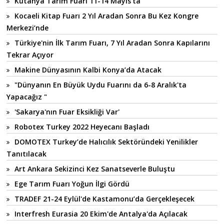
Kütahya Tarım Fuarı 11-14 Mayıs'ta
Kocaeli Kitap Fuarı 2 Yıl Aradan Sonra Bu Kez Kongre
Merkezi’nde
Türkiye'nin İlk Tarım Fuarı, 7 Yıl Aradan Sonra Kapılarını
Tekrar Açıyor
Makine Dünyasının Kalbi Konya’da Atacak
"Dünyanın En Büyük Uydu Fuarını da 6-8 Aralık'ta
Yapacağız "
'Sakarya'nın Fuar Eksikliği Var'
Robotex Turkey 2022 Heyecanı Başladı
DOMOTEX Turkey’de Halıcılık Sektöründeki Yenilikler
Tanıtılacak
Art Ankara Sekizinci Kez Sanatseverle Buluştu
Ege Tarım Fuarı Yoğun İlgi Gördü
TRADEF 21-24 Eylül'de Kastamonu’da Gerçekleşecek
Interfresh Eurasia 20 Ekim'de Antalya'da Açılacak