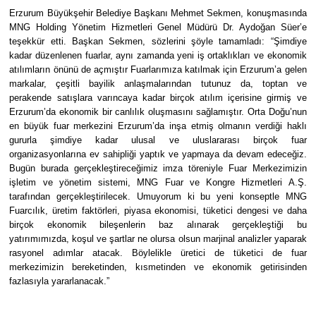
Erzurum Büyükşehir Belediye Başkanı Mehmet Sekmen, konuşmasında
MNG Holding Yönetim Hizmetleri Genel Müdürü Dr. Aydoğan Süer’e
teşekkür etti. Başkan Sekmen, sözlerini şöyle tamamladı: “Şimdiye
kadar düzenlenen fuarlar, aynı zamanda yeni iş ortaklıkları ve ekonomik
atılımların önünü de açmıştır Fuarlarımıza katılmak için Erzurum’a gelen
markalar, çeşitli bayilik anlaşmalarından tutunuz da, toptan ve
perakende satışlara varıncaya kadar birçok atılım içerisine girmiş ve
Erzurum’da ekonomik bir canlılık oluşmasını sağlamıştır. Orta Doğu’nun
en büyük fuar merkezini Erzurum’da inşa etmiş olmanın verdiği haklı
gururla şimdiye kadar ulusal ve uluslararası birçok fuar
organizasyonlarına ev sahipliği yaptık ve yapmaya da devam edeceğiz.
Bugün burada gerçekleştireceğimiz imza töreniyle Fuar Merkezimizin
işletim ve yönetim sistemi, MNG Fuar ve Kongre Hizmetleri A.Ş.
tarafından gerçekleştirilecek. Umuyorum ki bu yeni konseptle MNG
Fuarcılık, üretim faktörleri, piyasa ekonomisi, tüketici dengesi ve daha
birçok ekonomik bileşenlerin baz alınarak gerçekleştiği bu
yatırımımızda, koşul ve şartlar ne olursa olsun marjinal analizler yaparak
rasyonel adımlar atacak. Böylelikle üretici de tüketici de fuar
merkezimizin bereketinden, kısmetinden ve ekonomik getirisinden
fazlasıyla yararlanacak.”