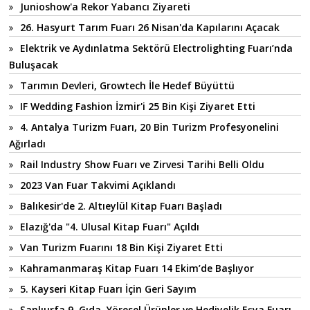
Junioshow'a Rekor Yabancı Ziyareti
26. Hasyurt Tarım Fuarı 26 Nisan'da Kapılarını Açacak
Elektrik ve Aydınlatma Sektörü Electrolighting Fuarı’nda
Buluşacak
Tarımın Devleri, Growtech İle Hedef Büyüttü
IF Wedding Fashion İzmir'i 25 Bin Kişi Ziyaret Etti
4. Antalya Turizm Fuarı, 20 Bin Turizm Profesyonelini
Ağırladı
Rail Industry Show Fuarı ve Zirvesi Tarihi Belli Oldu
2023 Van Fuar Takvimi Açıklandı
Balıkesir'de 2. Altıeylül Kitap Fuarı Başladı
Elazığ'da "4. Ulusal Kitap Fuarı" Açıldı
Van Turizm Fuarını 18 Bin Kişi Ziyaret Etti
Kahramanmaraş Kitap Fuarı 14 Ekim’de Başlıyor
5. Kayseri Kitap Fuarı İçin Geri Sayım
Şanlıurfa 9. Gıda, Yöresel Ürünler ve Hediyelik Eşya Fuarı