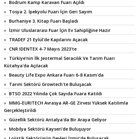
Bodrum Kamp Karavan Fuarı Açıldı
Tosya 2. İpekyolu Fuarı İçin Geri Sayım
Burhaniye 3. Kitap Fuarı Başladı
İzmir Uluslararası Fuar İçin Ev Sahipliğine Hazır
TRADEF 21 Eylül'de Kapılarını Açacak
CNR IDENTEX 4-7 Mayıs 2023'te
Türkiye’nin İlk Jeotermal Seracılık Ve Tarım Fuarı
Kütahya'da Açılacak
Beauty Life Expo Ankara Fuarı 6-8 Kasım'da
Tarım Sektörü Growtech'te Buluşacak
BTSO 2022 Yılında Çok Sayıda Fuara Katıldı
MMG-EURITECH Avrasya AR-GE Zirvesi Yüksek Katılımla
Gerçekleştirildi
Güzellik Sektörü Antalya'da Bir Araya Geliyor
Mobilya Sektörü Kayseri'de Buluşuyor
Lojistik Sektörünün Devleri İzmir’de Buluşacak