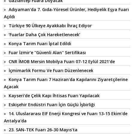
Gaziantep Fuara Doyacak
Adıyaman'da 7. Gıda-Yöresel Ürünler, Hediyelik Eşya Fuarı
Açıldı
Türkiye 90 Ülkeye Ayakkabı İhraç Ediyor
‘Fuarlar Daha Çok Hareketlenecek’
Konya Tarım Fuarı İptal Edildi
Fuar İzmir'e ''Güvenli Alan'' Sertifikası
CNR İMOB Mersin Mobilya Fuarı 07-12 Eylül 2021'de
İçmimarlık Formu Ve Fuarı Düzenlenecek
Konya Tarım Fuarı 7 Haziran'da Kapılarını Ziyaretçilerine
Açacak
Kayseri’de Çelik Kapı İhtisas Fuarı Yapılacak
Eskişehir Endüstri Fuarı İçin Güçlü İşbirliği
14. Uluslararası EIF Enerji Kongresi ve Fuarı 13-15 Ekim'de
Antalya'da
23. SAN-TEK Fuarı 26-30 Mayıs’ta