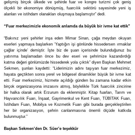
gelişmiş birçok ülkede ve şehirde fuar ve kongre turizmi çok geniş
ölçekli bir ekonomiye dönüşmüş, fuarcılık sektörü sayesinde yeni iş
alanları ve istihdam olanakları oluşmaya başlamıştır” dedi.
“Fuar merkezimizle ekonomik anlamda da büyük bir ivme kat ettik”
“Bakınız yeni şehirler inşa eden Mimar Sinan, çağa meydan okuyan
eserleri yapmaya başlarken ‘Yaptığın işi gönlünde hissedersen ırmaklar
çağlar içinde’ demiştir. İşte biz de şuan içerisinde bulunduğunuz bu
yatırıma başlamadan önce bu dev eseri ve şehrimize kazandırdığı
katma değeri gönlümüzde hissederek yola çıktık” diyen Başkan Mehmet
Sekmen, şunları kaydetti: “Liderimizin adını taşıyan fuar merkezimiz,
hayata geçtikten sonra yerel ve bölgesel dinamikler büyük bir ivme kat
etti. Fuar merkezimiz, hizmete açıldığı günden bu zamana kadar etkin
birçok organizasyona imzasını atmış, böylelikle Türk fuarcılık zincirine
bir halka olarak artık Erzurum da eklenmiştir. Kitap fuarları, Tarım ve
Hayvancılık Fuarı, İnşaat, Gayrimenkul ve Kent Fuarı, TÜBİTAK Fuarı,
İstihdam Fuarı, Mobilya ve Kozmetik Fuarı gibi burada gerçekleştirilen
her bir organizasyon, şehrin canlanmasına önemli ölçüde katkıda
bulunmuştur.”
Başkan Sekmen’den Dr. Süer’e teşekkür