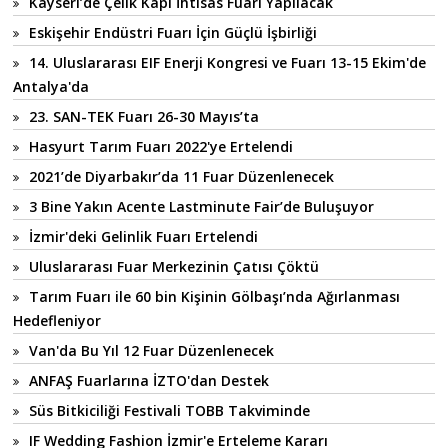
Kayseri’de Çelik Kapı İhtisas Fuarı Yapılacak
Eskişehir Endüstri Fuarı İçin Güçlü İşbirliği
14. Uluslararası EIF Enerji Kongresi ve Fuarı 13-15 Ekim'de
Antalya'da
23. SAN-TEK Fuarı 26-30 Mayıs’ta
Hasyurt Tarım Fuarı 2022'ye Ertelendi
2021’de Diyarbakır’da 11 Fuar Düzenlenecek
3 Bine Yakın Acente Lastminute Fair’de Buluşuyor
İzmir'deki Gelinlik Fuarı Ertelendi
Uluslararası Fuar Merkezinin Çatısı Çöktü
Tarım Fuarı ile 60 bin Kişinin Gölbaşı’nda Ağırlanması
Hedefleniyor
Van'da Bu Yıl 12 Fuar Düzenlenecek
ANFAŞ Fuarlarına İZTO'dan Destek
Süs Bitkiciliği Festivali TOBB Takviminde
IF Wedding Fashion İzmir'e Erteleme Kararı