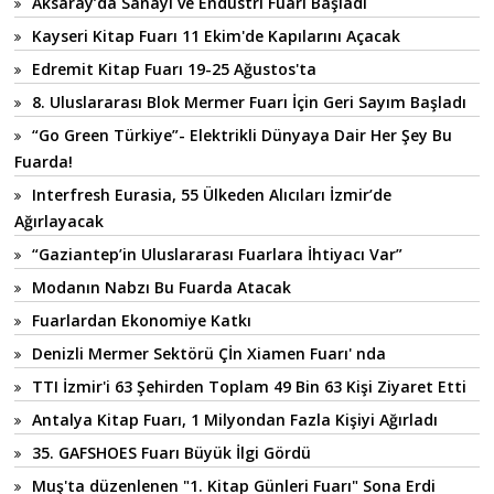
Aksaray’da Sanayi ve Endüstri Fuarı Başladı
Kayseri Kitap Fuarı 11 Ekim'de Kapılarını Açacak
Edremit Kitap Fuarı 19-25 Ağustos'ta
8. Uluslararası Blok Mermer Fuarı İçin Geri Sayım Başladı
“Go Green Türkiye”- Elektrikli Dünyaya Dair Her Şey Bu
Fuarda!
Interfresh Eurasia, 55 Ülkeden Alıcıları İzmir’de
Ağırlayacak
“Gaziantep’in Uluslararası Fuarlara İhtiyacı Var”
Modanın Nabzı Bu Fuarda Atacak
Fuarlardan Ekonomiye Katkı
Denizli Mermer Sektörü Çİn Xiamen Fuarı' nda
TTI İzmir'i 63 Şehirden Toplam 49 Bin 63 Kişi Ziyaret Etti
Antalya Kitap Fuarı, 1 Milyondan Fazla Kişiyi Ağırladı
35. GAFSHOES Fuarı Büyük İlgi Gördü
Muş'ta düzenlenen "1. Kitap Günleri Fuarı" Sona Erdi