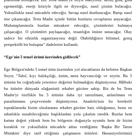
egemenliği, enerji kriziyle ilgili ne diyeceğiz, nasıl çözüm bulacağız.
Yoksullukla nasıl mücadele edeceğiz. Savaşı nasıl durduracağız. Barışı nasıl
öne çıkaracağız. Terra Madre içinde bütün bunların cevaplarını arayacağız.
Muhataplarımızla bunları müzakere edeceğiz, çözümlerini bulmaya
çalışacağız. O çözümleri paylaşacağız, insanlığın önüne sunacağız. Olay
sadece bir etkinlik organizasyonu değil. Olabildiğince bilimsel, geniş
perspektifli bir buluşma” ifadelerini kullandı.
“Ege'nin 5 temel ürünü üzerinden gidilecek”
Ege Bölgesi'ndeki 5 temel ürün üzerinden yol alacaklarını da belirten Başkan
Soyer, “Tahıl, kıyı balıkçılığı, üzüm, mera hayvancılığı ve zeytin. Bu 5
ürünün bu coğrafyada yeterince değerini bulmadığını düşünüyoruz. Hâlbuki
bu ürünler dünyada olağanüstü rekabet gücüne sahip. Biz de bu Terra
Madre'yi özellikle bu 5 ürünün daha iyi tanıtılması, anlatılması ve
pazarlanması çerçevesinde düşünüyoruz. Anadolu'nun bu bereketli
topraklarında bizim uluslararası rekabet gücüne haiz olduğumuz, bunu en
rahatlıkla sunabileceğimiz başlıklardan yola çıkalım istedik. Bunlar hem
katma değeri yüksek hem bu bölgenin doğasıyla uyumlu hem de bizim
kuraklık ve yoksullukla mücadele adını verdiğimiz ‘Başka Bir Tarım
Mümkün' diye tarif ettiğimiz çalışmanın ürünleri. Hassasiyetlerimizi