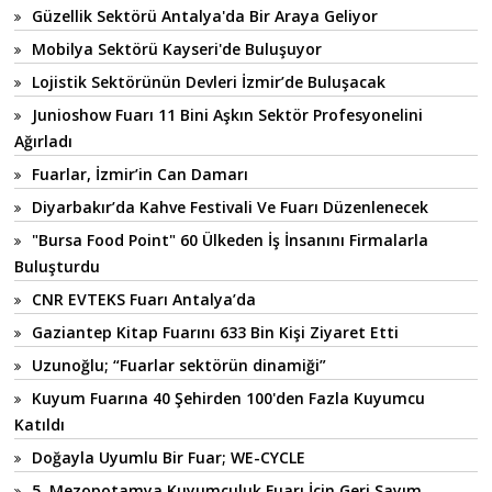
Güzellik Sektörü Antalya'da Bir Araya Geliyor
Mobilya Sektörü Kayseri'de Buluşuyor
Lojistik Sektörünün Devleri İzmir’de Buluşacak
Junioshow Fuarı 11 Bini Aşkın Sektör Profesyonelini
Ağırladı
Fuarlar, İzmir’in Can Damarı
Diyarbakır’da Kahve Festivali Ve Fuarı Düzenlenecek
"Bursa Food Point" 60 Ülkeden İş İnsanını Firmalarla
Buluşturdu
CNR EVTEKS Fuarı Antalya’da
Gaziantep Kitap Fuarını 633 Bin Kişi Ziyaret Etti
Uzunoğlu; “Fuarlar sektörün dinamiği”
Kuyum Fuarına 40 Şehirden 100'den Fazla Kuyumcu
Katıldı
Doğayla Uyumlu Bir Fuar; WE-CYCLE
5. Mezopotamya Kuyumculuk Fuarı İçin Geri Sayım