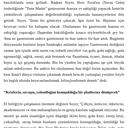
hazırlıklarda sona gelindi. Başkan Soyer, Slow Food'un (Yavaş Gıda)
önderliğinde “Terra Madre” gastronomi fuarına ev sahipliği yapacak İzmir'de
yürütülecek çalışmaların değerlendirildiği toplantıda hassasiyetlerini dile
getirdi. Soyer, “İzmir bir görücüye çıkacak. İşin özeti bu. Hepimiz için
heyecan verici bir buluşma olacak. Uluslararası bir gastronomi fuarına ev
sahipliği yapacağız. Dışarıdan bakıldığında kısaca söylenebilecek şey bu.
Ama ne gastronomi sadece gastronomi ne fuar sadece bir fuar artık. Bugünün
dünyasında bunların hepsi bambaşka anlamlar taşıyor. Gastronomi dediğiniz
zaman işin içinde artık tarım var, tedarik zincirleri var, gıda, gıda sağlığı, gıda
egemenliği, sağlık, enerji, atık bertarafı var. Pazarlama, ticaret, ihracat, ithalat
hepsi iç içe geçmiş durumda. Biz bu yüzden bu yaptığımız işe çok büyük
anlam atfediyoruz. Bu sadece bir uluslararası fuar değil bizim açımızdan. Bu
hem İzmir'i dünya vitrinine çıkarmak demek hem de yurttaşları yeniden böyle
bir başlık altında heyecanlandırmak, bilinçlendirmek demek” dedi.
“Krizlerin, savaşın, yoksulluğun konuşulduğu bir platforma dönüşecek”
El birliğiyle çalışmanın önemine değinen Soyer, “Çiftçisi, üreticisi, tüketicisi,
akademisyeni ve tüm muhataplarıyla en geniş katılımı sağlamak istiyoruz. Bu
mesele şu anda insanlığın içine düştüğü iklim krizi, gıda krizi, enerji krizi,
yoksulluk, savaş bütün bunların çözümlerinin konuşulduğu, üretildiği bir
platforma dönüşecek. Biz Terra Madre'ye böyle bakıyoruz. İklim, gıda, gıda