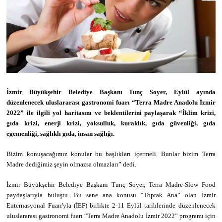
İzmir Büyükşehir Belediye Başkanı Tunç Soyer, Eylül ayında
düzenlenecek uluslararası gastronomi fuarı “Terra Madre Anadolu İzmir
2022” ile ilgili yol haritasını ve beklentilerini paylaşarak “İklim krizi,
gıda krizi, enerji krizi, yoksulluk, kuraklık, gıda güvenliği, gıda
egemenliği, sağlıklı gıda, insan sağlığı.
Bizim konuşacağımız konular bu başlıkları içermeli. Bunlar bizim Terra
Madre dediğimiz şeyin olmazsa olmazları” dedi.
İzmir Büyükşehir Belediye Başkanı Tunç Soyer, Terra Madre-Slow Food
paydaşlarıyla buluştu. Bu sene ana konusu “Toprak Ana” olan İzmir
Enternasyonal Fuarı'yla (İEF) birlikte 2-11 Eylül tarihlerinde düzenlenecek
uluslararası gastronomi fuarı “Terra Madre Anadolu İzmir 2022” programı için