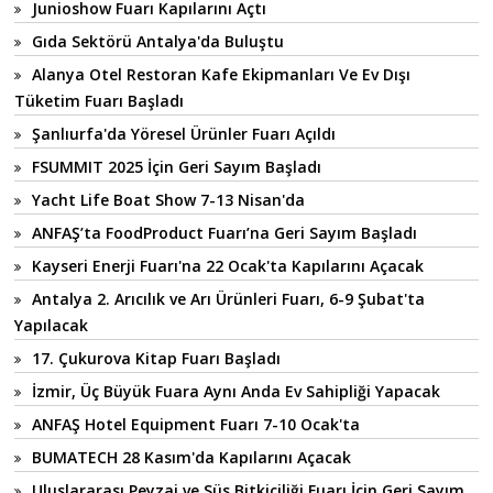
Junioshow Fuarı Kapılarını Açtı
Gıda Sektörü Antalya'da Buluştu
Alanya Otel Restoran Kafe Ekipmanları Ve Ev Dışı
Tüketim Fuarı Başladı
Şanlıurfa'da Yöresel Ürünler Fuarı Açıldı
FSUMMIT 2025 İçin Geri Sayım Başladı
Yacht Life Boat Show 7-13 Nisan'da
ANFAŞ’ta FoodProduct Fuarı’na Geri Sayım Başladı
Kayseri Enerji Fuarı'na 22 Ocak'ta Kapılarını Açacak
Antalya 2. Arıcılık ve Arı Ürünleri Fuarı, 6-9 Şubat'ta
Yapılacak
17. Çukurova Kitap Fuarı Başladı
İzmir, Üç Büyük Fuara Aynı Anda Ev Sahipliği Yapacak
ANFAŞ Hotel Equipment Fuarı 7-10 Ocak'ta
BUMATECH 28 Kasım'da Kapılarını Açacak
Uluslararası Peyzaj ve Süs Bitkiciliği Fuarı İçin Geri Sayım