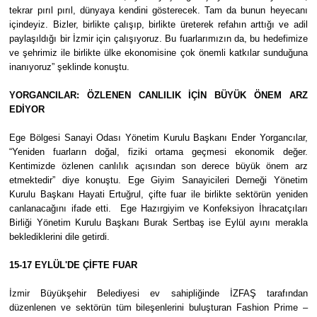
tekrar pırıl pırıl, dünyaya kendini gösterecek. Tam da bunun heyecanı
içindeyiz. Bizler, birlikte çalışıp, birlikte üreterek refahın arttığı ve adil
paylaşıldığı bir İzmir için çalışıyoruz. Bu fuarlarımızın da, bu hedefimize
ve şehrimiz ile birlikte ülke ekonomisine çok önemli katkılar sunduğuna
inanıyoruz” şeklinde konuştu.
YORGANCILAR: ÖZLENEN CANLILIK İÇİN BÜYÜK ÖNEM ARZ
EDİYOR
Ege Bölgesi Sanayi Odası Yönetim Kurulu Başkanı Ender Yorgancılar,
“Yeniden fuarların doğal, fiziki ortama geçmesi ekonomik değer.
Kentimizde özlenen canlılık açısından son derece büyük önem arz
etmektedir” diye konuştu. Ege Giyim Sanayicileri Derneği Yönetim
Kurulu Başkanı Hayati Ertuğrul, çifte fuar ile birlikte sektörün yeniden
canlanacağını ifade etti.
Ege Hazırgiyim ve Konfeksiyon İhracatçıları
Birliği Yönetim Kurulu Başkanı Burak Sertbaş ise Eylül ayını merakla
beklediklerini dile getirdi.
15-17 EYLÜL'DE ÇİFTE FUAR
İzmir Büyükşehir Belediyesi ev sahipliğinde İZFAŞ tarafından
düzenlenen ve sektörün tüm bileşenlerini buluşturan Fashion Prime –