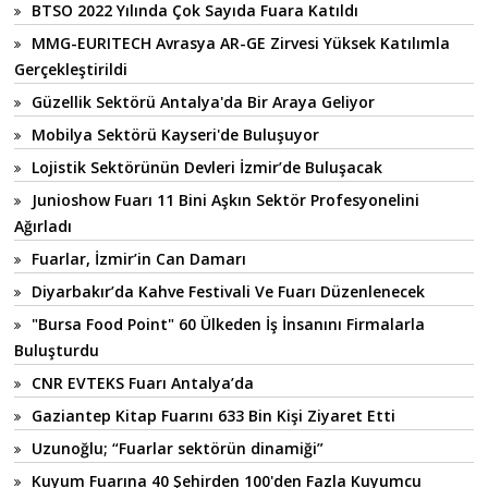
BTSO 2022 Yılında Çok Sayıda Fuara Katıldı
MMG-EURITECH Avrasya AR-GE Zirvesi Yüksek Katılımla
Gerçekleştirildi
Güzellik Sektörü Antalya'da Bir Araya Geliyor
Mobilya Sektörü Kayseri'de Buluşuyor
Lojistik Sektörünün Devleri İzmir’de Buluşacak
Junioshow Fuarı 11 Bini Aşkın Sektör Profesyonelini
Ağırladı
Fuarlar, İzmir’in Can Damarı
Diyarbakır’da Kahve Festivali Ve Fuarı Düzenlenecek
"Bursa Food Point" 60 Ülkeden İş İnsanını Firmalarla
Buluşturdu
CNR EVTEKS Fuarı Antalya’da
Gaziantep Kitap Fuarını 633 Bin Kişi Ziyaret Etti
Uzunoğlu; “Fuarlar sektörün dinamiği”
Kuyum Fuarına 40 Şehirden 100'den Fazla Kuyumcu