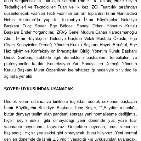
anda sergilendiği ilk fuar olan Fashion Prime - 4. Tekstil, Hazır Giyim
Tedarikçileri ve Teknolojileri Fuarı ve ilk kez İZGİ Fuarcılık tarafından
düzenlenecek Fashion Tech Fuarı'nın tanıtım toplantısı İzmir Marina'daki
Nefes Restoran'da yapıldı. Toplantıya İzmir Büyükşehir Belediye
Başkanı Tunç Soyer, Ege Bölgesi Sanayi Odası Yönetim Kurulu
Başkanı Ender Yorgancılar, İZFAŞ Genel Müdürü Canan Karaosmanoğlu
Alıcı, İzmir Büyükşehir Belediye Başkan Vekili Mustafa Özuslu, Ege
Giyim Sanayicileri Derneği Yönetim Kurulu Başkanı Hayati Ertuğrul, Ege
Hazırgiyim ve Konfeksiy on İhracatçıları Birliği Yönetim Kurulu Başkanı
Burak Sertbaş, sektörle ilgili derneklerin başkanları, temsilcileri ve
profesyoneller katıldı. Konfeksiyon Yan Sanayicileri Derneği Yönetim
Kurulu Başkanı Murat Özpehlivan ise rahatsızlığı nedeniyle bir video ile
açılışta yer aldı.
SOYER: UYKUSUNDAN UYANACAK
Destek veren odalara ve birliklere teşekkür ederek sözlerine başlayan
İzmir Büyükşehir Belediye Başkanı Tunç Soyer, “1,5 yıldır insanlığı,
bütün dünyayı teslim alan pandemi sonrası yeni normalleşme dediğimiz,
hiçbir şeyin eskisi gibi olmayacağı yeni dönemde yüz yüze fuar
yapmanın heyecanını taşıyoruz. Gerçekten heyecan, umut verici bir
başlangıç. Hiçbir şey eskisi gibi olmayacak, bunu biliyoruz. Yeni normal
denilen dönemde de İzmir 1,5 yıldır yaşadığı kış uykusundan uyanacak,