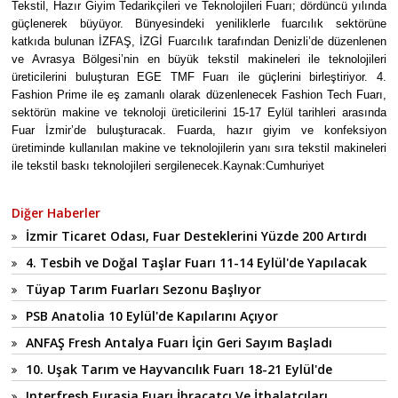
Tekstil, Hazır Giyim Tedarikçileri ve Teknolojileri Fuarı; dördüncü yılında
güçlenerek büyüyor. Bünyesindeki yeniliklerle fuarcılık sektörüne
katkıda bulunan İZFAŞ, İZGİ Fuarcılık tarafından Denizli’de düzenlenen
ve Avrasya Bölgesi’nin en büyük tekstil makineleri ile teknolojileri
üreticilerini buluşturan EGE TMF Fuarı ile güçlerini birleştiriyor. 4.
Fashion Prime ile eş zamanlı olarak düzenlenecek Fashion Tech Fuarı,
sektörün makine ve teknoloji üreticilerini 15-17 Eylül tarihleri arasında
Fuar İzmir’de buluşturacak. Fuarda, hazır giyim ve konfeksiyon
üretiminde kullanılan makine ve teknolojilerin yanı sıra tekstil makineleri
ile tekstil baskı teknolojileri sergilenecek.Kaynak:Cumhuriyet
Diğer Haberler
İzmir Ticaret Odası, Fuar Desteklerini Yüzde 200 Artırdı
4. Tesbih ve Doğal Taşlar Fuarı 11-14 Eylül'de Yapılacak
Tüyap Tarım Fuarları Sezonu Başlıyor
PSB Anatolia 10 Eylül'de Kapılarını Açıyor
ANFAŞ Fresh Antalya Fuarı İçin Geri Sayım Başladı
10. Uşak Tarım ve Hayvancılık Fuarı 18-21 Eylül'de
Interfresh Eurasia Fuarı İhracatçı Ve İthalatçıları