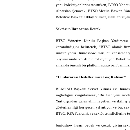
yeni koleksiyonlarını tanıtırken, BTSO Yöne
Alparslan Şenocak, BTSO Meclis Başkan Yard
Belediye Başkanı Oktay Yılmaz, stantları ziyaret
Sektörün İhracatına Destek
BTSO Yönetim Kurulu Başkan Yardımcısı İ
kazandırdığını belirterek, “BTSO olarak firm
sürdürüyoruz. Junioshow Fuarı, bu kapsamda yıl
büyümesinde kritik bir rol oynuyor. Bebek v
anlamda önemli bir platform sunuyor. Fuarımızı
“Uluslararası Hedeflerimize Güç Katıyor”
BEKSİAD Başkanı Servet Yılmaz ise Juniosh
sağladığını vurgulayarak, “Bu fuar, yeni model
Yurt dışından gelen alım heyetleri ve ikili iş
gösterilen ilgi her geçen yıl artıyor ve bu, s
BTSO, KFA Fuarcılık ve sektör temsilcilerine te
Junioshow Fuarı, bebek ve çocuk giyim sektö