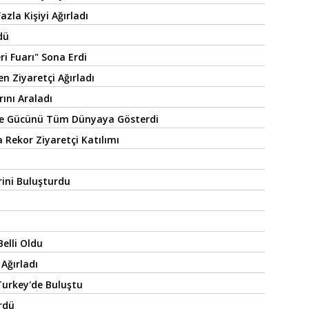
zla Kişiyi Ağırladı
dü
i Fuarı" Sona Erdi
n Ziyaretçi Ağırladı
rını Araladı
İle Gücünü Tüm Dünyaya Gösterdi
Rekor Ziyaretçi Katılımı
rini Buluşturdu
Belli Oldu
 Ağırladı
urkey'de Buluştu
rdü