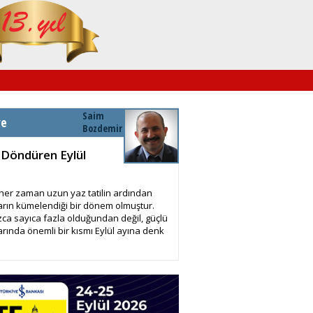
Saim
ye
Bozdemir
 Döndüren Eylül
 her zaman uzun yaz tatilin ardından
arın kümelendiği bir dönem olmuştur.
zca sayıca fazla olduğundan değil, güçlü
arında önemli bir kısmı Eylül ayına denk