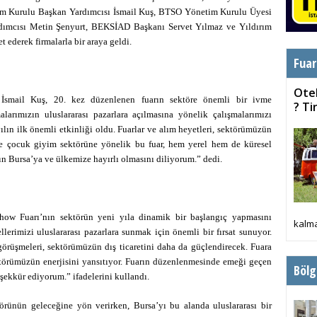
tim Kurulu Başkan Yardımcısı İsmail Kuş, BTSO Yönetim Kurulu Üyesi
ımcısı Metin Şenyurt, BEKSİAD Başkanı Servet Yılmaz ve Yıldırım
 ederek firmalarla bir araya geldi.
Fuar
Otel
smail Kuş, 20. kez düzenlenen fuarın sektöre önemli bir ivme
? T
alarımızın uluslararası pazarlara açılmasına yönelik çalışmalarımızı
ın ilk önemli etkinliği oldu. Fuarlar ve alım heyetleri, sektörümüzün
e çocuk giyim sektörüne yönelik bu fuar, hem yerel hem de küresel
n Bursa’ya ve ülkemize hayırlı olmasını diliyorum.” dedi.
ow Fuarı’nın sektörün yeni yıla dinamik bir başlangıç yapmasını
kalma
lerimizi uluslararası pazarlara sunmak için önemli bir fırsat sunuyor.
 görüşmeleri, sektörümüzün dış ticaretini daha da güçlendirecek. Fuara
ektörümüzün enerjisini yansıtıyor. Fuarın düzenlenmesinde emeği geçen
Bölg
şekkür ediyorum.” ifadelerini kullandı.
rünün geleceğine yön verirken, Bursa’yı bu alanda uluslararası bir