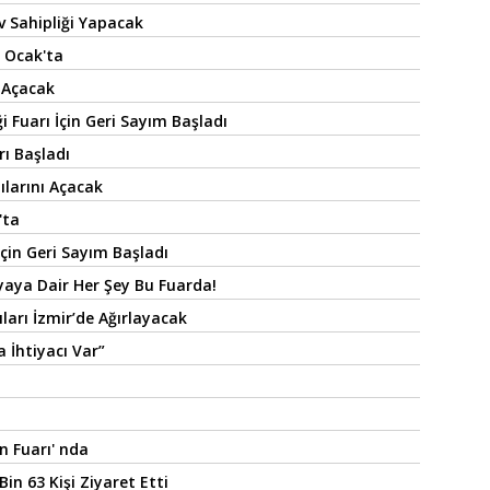
v Sahipliği Yapacak
 Ocak'ta
 Açacak
ği Fuarı İçin Geri Sayım Başladı
rı Başladı
ılarını Açacak
'ta
İçin Geri Sayım Başladı
nyaya Dair Her Şey Bu Fuarda!
ıları İzmir’de Ağırlayacak
 İhtiyacı Var”
n Fuarı' nda
in 63 Kişi Ziyaret Etti