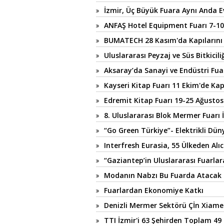
İzmir, Üç Büyük Fuara Aynı Anda E
ANFAŞ Hotel Equipment Fuarı 7-10
BUMATECH 28 Kasım'da Kapılarını
Uluslararası Peyzaj ve Süs Bitkicili
Aksaray’da Sanayi ve Endüstri Fua
Kayseri Kitap Fuarı 11 Ekim'de Kap
Edremit Kitap Fuarı 19-25 Ağustos
8. Uluslararası Blok Mermer Fuarı 
“Go Green Türkiye”- Elektrikli Dü
Interfresh Eurasia, 55 Ülkeden Alıc
“Gaziantep’in Uluslararası Fuarlara
Modanın Nabzı Bu Fuarda Atacak
Fuarlardan Ekonomiye Katkı
Denizli Mermer Sektörü Çİn Xiame
TTI İzmir'i 63 Şehirden Toplam 49 B