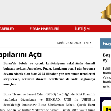
ABERLER
FİRMA HABERLERİ
İLETİŞİM
Fua
Tarih : 28.01.2025 - 17:15
pılarını Açtı
Baş
ayı !
Bursa’da bebek ve çocuk konfeksiyonu sektörünün önemli
Eylül
buluşma noktası Junioshow Fuarı, kapılarını açtı. 3 gün boyunca
fuarl
devam edecek olan fuar, 2025 ilkbahar-yaz sezonunun trendlerini
Yalnı
sergilerken, sektörün ihracat hedeflerine de katkı sağlamayı
fuarl
amaçlıyor.
gelir.
Bursa Ticaret ve Sanayi Odası (BTSO) öncülüğünde, KFA Fuarcılık
tarafından düzenlenen ve BEKSİAD, UTİB ile UHKİB’in
desteklediği Junioshow Bursa Uluslararası Bebek, Çocuk Hazır
türk Kongre ve Kültür Merkezi’nde başladı. Fuarda, 80’e yakın firma