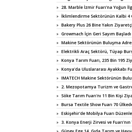
28. Marble İzmir Fuarı’na Yoğun İlg
İklimlendirme Sektörünün Kalbi 4
Bakery Plus 26 Bine Yakın Ziyaretçi
Growmach İçin Geri Sayım Başladı
Makine Sektörünün Buluşma Adr
Elektrikli Araç Sektörü, Tüyap Bu
Konya Tarım Fuarı, 235 Bin 195 Ziy
Konya’da Uluslararası Ayakkabı F
IMATECH Makine Sektörünün Bulu
2. Mezopotamya Turizm ve Gastron
Söke Tarım Fuarı'nı 11 Bin Kişi Ziy
Bursa Textile Show Fuarı 70 Ülkede
Eskişehir'de Mobilya Fuarı Düzenl
3. Konya Enerji Zirvesi ve Fuarı'nın
Güney Ege 14. Gıda Tarım ve Hayvan