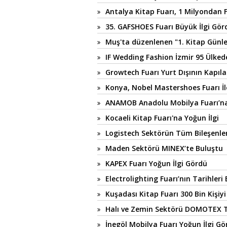
Antalya Kitap Fuarı, 1 Milyondan Fa
35. GAFSHOES Fuarı Büyük İlgi Gör
Muş'ta düzenlenen "1. Kitap Günler
IF Wedding Fashion İzmir 95 Ülkede
Growtech Fuarı Yurt Dışının Kapıla
Konya, Nobel Mastershoes Fuarı 
ANAMOB Anadolu Mobilya Fuarı’na 
Kocaeli Kitap Fuarı'na Yoğun İlgi
Logistech Sektörün Tüm Bileşenle
Maden Sektörü MINEX’te Buluştu
KAPEX Fuarı Yoğun İlgi Gördü
Electrolighting Fuarı’nın Tarihleri 
Kuşadası Kitap Fuarı 300 Bin Kişiyi
Halı ve Zemin Sektörü DOMOTEX T
İnegöl Mobilya Fuarı Yoğun İlgi Gö