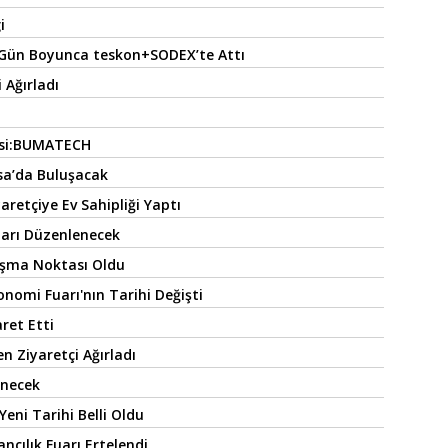
i
 Gün Boyunca teskon+SODEX’te Attı
 Ağırladı
esi:BUMATECH
rsa’da Buluşacak
aretçiye Ev Sahipliği Yaptı
uarı Düzenlenecek
şma Noktası Oldu
omi Fuarı'nın Tarihi Değişti
aret Etti
n Ziyaretçi Ağırladı
enecek
 Yeni Tarihi Belli Oldu
cılık Fuarı Ertelendi