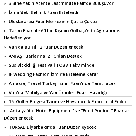
3 Bine Yakın Acente Lastminute Fair’de Buluşuyor
İzmir'deki Gelinlik Fuarı Ertelendi
Uluslararası Fuar Merkezinin Çatısı Çöktü
Tarım Fuarı ile 60 bin Kişinin Gölbaşı’nda Ağırlanması
Hedefleniyor
Van'da Bu Yıl 12 Fuar Düzenlenecek
ANFAŞ Fuarlarına İZTO'dan Destek
Süs Bitkiciliği Festivali TOBB Takviminde
IF Wedding Fashion İzmir'e Erteleme Kararı
Amasra, Travel Turkey İzmir Fuarı'nda Tanıtılacak
Van'da 'Mobilya ve Yan Ürünleri Fuarı' Hazırlığı
15. Göller Bölgesi Tarım ve Hayvancılık Fuarı İptal Edildi
Antalya'da “Hotel Equipment“ ve “Food Product“ Fuarları
Düzenlenecek
TÜRSAB Diyarbakır'da Fuar Düzenleyecek