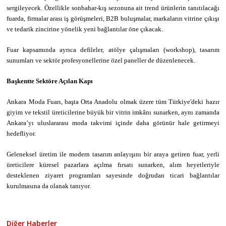
sergileyecek. Özellikle sonbahar-kış sezonuna ait trend ürünlerin tanıtılacağı
fuarda, firmalar arası iş görüşmeleri, B2B buluşmalar, markaların vitrine çıkışı
ve tedarik zincirine yönelik yeni bağlantılar öne çıkacak.
Fuar kapsamında ayrıca defileler, atölye çalışmaları (workshop), tasarım
sunumları ve sektör profesyonellerine özel paneller de düzenlenecek.
Başkentte Sektöre Açılan Kapı
Ankara Moda Fuarı, başta Orta Anadolu olmak üzere tüm Türkiye'deki hazır
giyim ve tekstil üreticilerine büyük bir vitrin imkânı sunarken, aynı zamanda
Ankara’yı uluslararası moda takvimi içinde daha görünür hale getirmeyi
hedefliyor.
Geleneksel üretim ile modern tasarım anlayışını bir araya getiren fuar, yerli
üreticilere küresel pazarlara açılma fırsatı sunarken, alım heyetleriyle
desteklenen ziyaret programları sayesinde doğrudan ticari bağlantılar
kurulmasına da olanak tanıyor.
Diğer Haberler