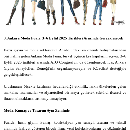
3. Ankara Moda Fuarı, 3–6 Eylül 2025 Tarihleri Arasında Gerçekleşecek
Hazır giyim ve moda sektörünün Anadolu’daki en önemli buluşmalarından
biri haline gelen Ankara Moda Fuarı, bu yıl üçüncü kez kapılarını açıyor. 3–6
Eylül 2025 tarihleri arasında ATO Congresium’da düzenlenecek fuar, Ankara
Giyim Sanayicileri Derneği’nin organizasyonuyla ve KOSGEB desteğiyle
gerçekleştirilecek.
Uluslararası ölçekte katılımın hedeflendiği etkinlik, farklı ülkelerden gelen
markalar, tasarımcılar ve ziyaretçileri bir araya getirerek sektörel ticareti ve
ihracat olanaklarını artırmayı amaçlıyor.
Moda, Kumaş ve Tasarım Aynı Zeminde
Fuarda; hazır giyim, kumaş, konfeksiyon yan sanayi, tasarım ve tekstil
alanında faaliyet gösteren birçok firma yeni koleksiyonlarını ve çözümlerini