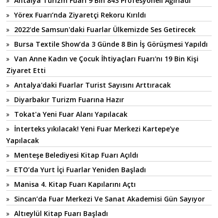
Antalya Turizm Fuarı 9 Bin 843 Profesyoneli Ağırladı
Yörex Fuarı’nda Ziyaretçi Rekoru Kırıldı
2022'de Samsun'daki Fuarlar Ülkemizde Ses Getirecek
Bursa Textile Show’da 3 Günde 8 Bin İş Görüşmesi Yapıldı
Van Anne Kadın ve Çocuk İhtiyaçları Fuarı'nı 19 Bin Kişi
Ziyaret Etti
Antalya'daki Fuarlar Turist Sayısını Arttıracak
Diyarbakır Turizm Fuarına Hazır
Tokat'a Yeni Fuar Alanı Yapılacak
İnterteks yıkılacak! Yeni Fuar Merkezi Kartepe’ye
Yapılacak
Menteşe Belediyesi Kitap Fuarı Açıldı
ETO’da Yurt İçi Fuarlar Yeniden Başladı
Manisa 4. Kitap Fuarı Kapılarını Açtı
Sincan’da Fuar Merkezi Ve Sanat Akademisi Gün Sayıyor
Altıeylül Kitap Fuarı Başladı