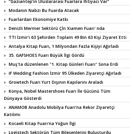
“Gaziantep’in Uluslararası Fuarlara İhtiyacı Var”
Modanın Nabzı Bu Fuarda Atacak
Fuarlardan Ekonomiye Katkı
Denizli Mermer Sektörü Çİn Xiamen Fuarı' nda
TTI İzmir'i 63 Şehirden Toplam 49 Bin 63 Kişi Ziyaret Etti
Antalya Kitap Fuarı, 1 Milyondan Fazla Kişiyi Ağırladı
35. GAFSHOES Fuarı Büyük İlgi Gördü
Muş'ta düzenlenen "1. Kitap Günleri Fuarı" Sona Erdi
IF Wedding Fashion İzmir 95 Ülkeden Ziyaretçi Ağırladı
Growtech Fuarı Yurt Dışının Kapılarını Araladı
Konya, Nobel Mastershoes Fuarı İle Gücünü Tüm
Dünyaya Gösterdi
ANAMOB Anadolu Mobilya Fuarı’na Rekor Ziyaretçi
Katılımı
Kocaeli Kitap Fuarı'na Yoğun İlgi
Logistech Sektörün Tüm Bileşenlerini Buluşturdu