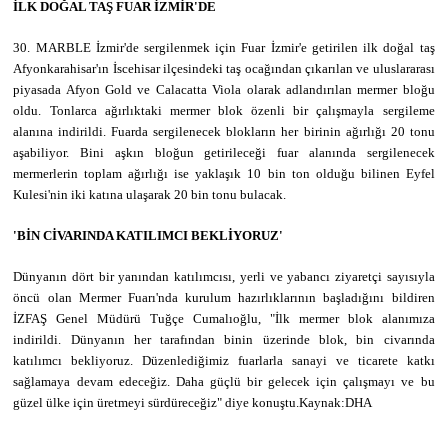
İLK DOĞAL TAŞ FUAR İZMİR'DE
30. MARBLE İzmir'de sergilenmek için Fuar İzmir'e getirilen ilk doğal taş
Afyonkarahisar'ın İscehisar ilçesindeki taş ocağından çıkarılan ve uluslararası
piyasada Afyon Gold ve Calacatta Viola olarak adlandırılan mermer bloğu
oldu. Tonlarca ağırlıktaki mermer blok özenli bir çalışmayla sergileme
alanına indirildi. Fuarda sergilenecek blokların her birinin ağırlığı 20 tonu
aşabiliyor. Bini aşkın bloğun getirileceği fuar alanında sergilenecek
mermerlerin toplam ağırlığı ise yaklaşık 10 bin ton olduğu bilinen Eyfel
Kulesi'nin iki katına ulaşarak 20 bin tonu bulacak.
'BİN CİVARINDA KATILIMCI BEKLİYORUZ'
Dünyanın dört bir yanından katılımcısı, yerli ve yabancı ziyaretçi sayısıyla
öncü olan Mermer Fuarı'nda kurulum hazırlıklarının başladığını bildiren
İZFAŞ Genel Müdürü Tuğçe Cumalıoğlu, "İlk mermer blok alanımıza
indirildi. Dünyanın her tarafından binin üzerinde blok, bin civarında
katılımcı bekliyoruz. Düzenlediğimiz fuarlarla sanayi ve ticarete katkı
sağlamaya devam edeceğiz. Daha güçlü bir gelecek için çalışmayı ve bu
güzel ülke için üretmeyi sürdüreceğiz" diye konuştu.Kaynak:DHA