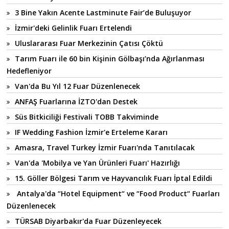
3 Bine Yakın Acente Lastminute Fair’de Buluşuyor
İzmir'deki Gelinlik Fuarı Ertelendi
Uluslararası Fuar Merkezinin Çatısı Çöktü
Tarım Fuarı ile 60 bin Kişinin Gölbaşı’nda Ağırlanması
Hedefleniyor
Van'da Bu Yıl 12 Fuar Düzenlenecek
ANFAŞ Fuarlarına İZTO'dan Destek
Süs Bitkiciliği Festivali TOBB Takviminde
IF Wedding Fashion İzmir'e Erteleme Kararı
Amasra, Travel Turkey İzmir Fuarı'nda Tanıtılacak
Van'da 'Mobilya ve Yan Ürünleri Fuarı' Hazırlığı
15. Göller Bölgesi Tarım ve Hayvancılık Fuarı İptal Edildi
Antalya'da “Hotel Equipment“ ve “Food Product“ Fuarları
Düzenlenecek
TÜRSAB Diyarbakır'da Fuar Düzenleyecek