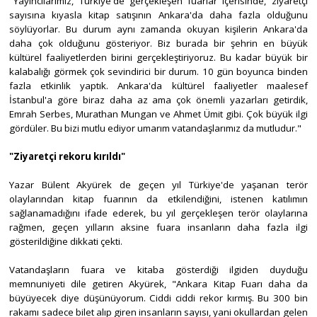
"Yayıncılarımız, Türkiye'de gerçekleşen fuarlar içerisinde, ziyaretçi
sayısına kıyasla kitap satışının Ankara'da daha fazla olduğunu
söylüyorlar. Bu durum aynı zamanda okuyan kişilerin Ankara'da
daha çok olduğunu gösteriyor. Biz burada bir şehrin en büyük
kültürel faaliyetlerden birini gerçekleştiriyoruz. Bu kadar büyük bir
kalabalığı görmek çok sevindirici bir durum. 10 gün boyunca binden
fazla etkinlik yaptık. Ankara'da kültürel faaliyetler maalesef
İstanbul'a göre biraz daha az ama çok önemli yazarları getirdik,
Emrah Serbes, Murathan Mungan ve Ahmet Ümit gibi. Çok büyük ilgi
gördüler. Bu bizi mutlu ediyor umarım vatandaşlarımız da mutludur."
"Ziyaretçi rekoru kırıldı"
Yazar Bülent Akyürek de geçen yıl Türkiye'de yaşanan terör
olaylarından kitap fuarının da etkilendiğini, istenen katılımın
sağlanamadığını ifade ederek, bu yıl gerçekleşen terör olaylarına
rağmen, geçen yılların aksine fuara insanların daha fazla ilgi
gösterildiğine dikkati çekti.
Vatandaşların fuara ve kitaba gösterdiği ilgiden duyduğu
memnuniyeti dile getiren Akyürek, "Ankara Kitap Fuarı daha da
büyüyecek diye düşünüyorum. Ciddi ciddi rekor kırmış. Bu 300 bin
rakamı sadece bilet alıp giren insanların sayısı, yani okullardan gelen