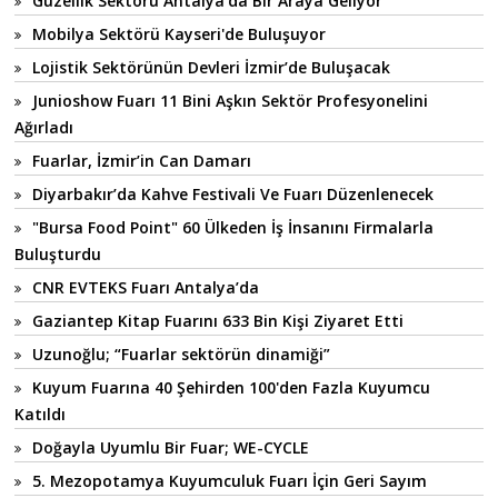
Güzellik Sektörü Antalya'da Bir Araya Geliyor
Mobilya Sektörü Kayseri'de Buluşuyor
Lojistik Sektörünün Devleri İzmir’de Buluşacak
Junioshow Fuarı 11 Bini Aşkın Sektör Profesyonelini
Ağırladı
Fuarlar, İzmir’in Can Damarı
Diyarbakır’da Kahve Festivali Ve Fuarı Düzenlenecek
"Bursa Food Point" 60 Ülkeden İş İnsanını Firmalarla
Buluşturdu
CNR EVTEKS Fuarı Antalya’da
Gaziantep Kitap Fuarını 633 Bin Kişi Ziyaret Etti
Uzunoğlu; “Fuarlar sektörün dinamiği”
Kuyum Fuarına 40 Şehirden 100'den Fazla Kuyumcu
Katıldı
Doğayla Uyumlu Bir Fuar; WE-CYCLE
5. Mezopotamya Kuyumculuk Fuarı İçin Geri Sayım