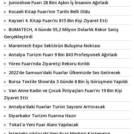
Junioshow Fuarı 28 Bini Aşkın İş İnsanını Ağırladı
Kocaeli Kitap Fuarı'nın Tarihi Belli Oldu
Kayseri 4. Kitap Fuarı'nı 815 Bin Kişi Ziyaret Etti
BUMATECH, 4 Günde 55,2 Milyon Dolarlık Rekor Satış
Gerçekleştirdi
Marentech Expo Sektörün Buluşma Noktası
Antalya Turizm Fuarı 9 Bin 843 Profesyoneli Ağırladı
Yörex Fuarı’nda Ziyaretçi Rekoru Kırıldı
2022'de Samsun'daki Fuarlar Ülkemizde Ses Getirecek
Bursa Textile Show’da 3 Günde 8 Bin İş Görüşmesi Yapıldı
Van Anne Kadın ve Çocuk İhtiyaçları Fuarı'nı 19 Bin Kişi
Ziyaret Etti
Antalya'daki Fuarlar Turist Sayısını Arttıracak
Diyarbakır Turizm Fuarına Hazır
Tokat'a Yeni Fuar Alanı Yapılacak
İnterteks yıkılacak! Yeni Fuar Merkezi Kartepe’ye