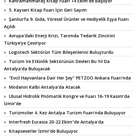
Kahramanmaraş Kitap Fuarı 14 Ekim’de Başlıyor
5. Kayseri Kitap Fuarı İçin Geri Sayım
Şanlıurfa 9. Gıda, Yöresel Ürünler ve Hediyelik Eşya Fuarı
Açıldı
Avrupa’daki Enerji Krizi, Tarımda Tedarik Zincirini
Türkiye’ye Çeviriyor
Logistech Sektörün Tüm Bileşenlerini Buluşturdu
Turizm Ve Etkinlik Sektörünün Devleri Bu Yıl Da
Antalya’da Buluşacak
“Evcil Hayvanlara Dair Her Şey” PETZOO Ankara Fuarı'nda
Modanın Kalbi Antalya’da Atacak
Ulusal Hidrolik Pnömatik Kongre ve Fuarı 16-19 Kasım’da
İzmir’de
Turizmciler 4. Kez Antalya Turizm Fuarı’nda Buluşuyor
Interfresh Eurasia 20-22 Ekim"de Antalya'da
Kitapseverler İzmir'de Buluşuyor