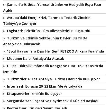
Şanlıurfa 9. Gıda, Yöresel Ürünler ve Hediyelik Eşya Fuarı
Açıldı
Avrupa’daki Enerji Krizi, Tarımda Tedarik Zincirini
Türkiye’ye Çeviriyor
Logistech Sektörün Tüm Bileşenlerini Buluşturdu
Turizm Ve Etkinlik Sektörünün Devleri Bu Yıl Da
Antalya’da Buluşacak
“Evcil Hayvanlara Dair Her Şey” PETZOO Ankara Fuarı'nda
Modanın Kalbi Antalya’da Atacak
Ulusal Hidrolik Pnömatik Kongre ve Fuarı 16-19 Kasım’da
İzmir’de
Turizmciler 4. Kez Antalya Turizm Fuarı’nda Buluşuyor
Interfresh Eurasia 20-22 Ekim"de Antalya'da
Kitapseverler İzmir'de Buluşuyor
Sorgun'da Yapı İnşaat ve Gayrimenkul Günleri Başladı
Peyzaj fuarı İçin Geri Sayım Başladı