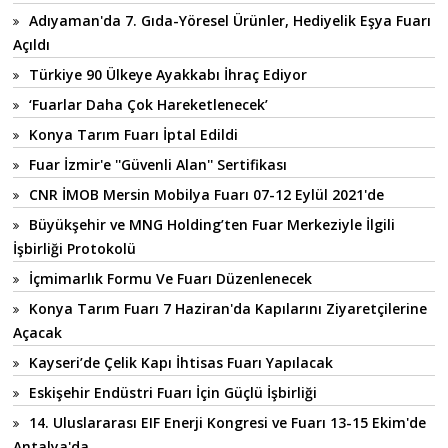
Adıyaman'da 7. Gıda-Yöresel Ürünler, Hediyelik Eşya Fuarı
Açıldı
Türkiye 90 Ülkeye Ayakkabı İhraç Ediyor
‘Fuarlar Daha Çok Hareketlenecek’
Konya Tarım Fuarı İptal Edildi
Fuar İzmir'e ''Güvenli Alan'' Sertifikası
CNR İMOB Mersin Mobilya Fuarı 07-12 Eylül 2021'de
Büyükşehir ve MNG Holding’ten Fuar Merkeziyle İlgili
İşbirliği Protokolü
İçmimarlık Formu Ve Fuarı Düzenlenecek
Konya Tarım Fuarı 7 Haziran'da Kapılarını Ziyaretçilerine
Açacak
Kayseri’de Çelik Kapı İhtisas Fuarı Yapılacak
Eskişehir Endüstri Fuarı İçin Güçlü İşbirliği
14. Uluslararası EIF Enerji Kongresi ve Fuarı 13-15 Ekim'de
Antalya'da