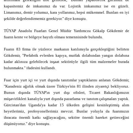
kapasitemiz de imkanımız da var. Lojistik imkanımız ise en güzeli.
Limanımız, demir yolumuz, kara yollarımız, hepsi mükemmel. Bunları en iyi
şekilde değerlendirmemiz gerekiyor." diye konuştu.
TÜYAP Anadolu Fuarları Genel Müdür Yardımcısı Gökalp Gökdemir de
fuarın kente ve bölgeye hayırlı olması temennisinde bulundu.
Fuarın 83 firma ile yüzlerce markanın katılımıyla gerçekleştiğini belirten
Gökdemir, "Prefabrik evlerden kapıya, mutfak dolabından yangın dolabına
kadar aklınıza gelebilecek inşaat sektörüyle ilgili tüm malzemeler burada
bulunmakta." ifadesini kullandı.
Fuar için yurt içi ve yurt dışında tanıtımlar yaptıklarını anlatan Gökdemir,
"Karadeniz ağırlık olmak üzere Türkiye'nin 81 ilinden ziyaretçi bekliyoruz.
Bunun dışında TÜYAP'ın yurt dışı ofisleri, Ticaret Bakanlığımızın
müşavirlikleri kanalıyla yurt dışında pazarlama ve tanıtım çalışmaları yaptık.
Gürcistan'dan Uganda'ya kadar 15 ülkeden gelişini kesinleştirmiş alım
heyetlerimiz, profesyonellerimiz mevcut. Bunlar yoluyla da fuarımızın
ihracata önemli katkı sağlayacağını, sektöre önemli hareket getireceğini
düşünüyoruz." diye konuştu.