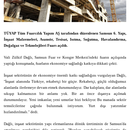
TÜYAP Tüm Fuarcılık Yapım AŞ tarafından düzenlenen Samsun 6. Yapı,
İnşaat Malzemeleri, Asansör, Tesisat, Isıtma, Soğutma, Havalandırma,
Doğalgaz ve Teknolojileri Fuarı açıldı.
Vali Zülkif Dağlı, Samsun Fuar ve Kongre Merkezi'ndeki fuarın açılışında
yaptığı konuşmada, fuarların ekonomiye sağladığı katkıya dikkati çekti.
İnşaat sektörünün de ekonomiye önemli katkı sağladığını vurgulayan Dağlı,
"İnşaat alanında Türkiye, rekabetçi bir güçte. Rekabetçi, güçlü olduğumuz
alanlarda ilerlemeye devam etmek durumundayız. Dar kalıplara, dar alanlarda
sıkışıp kalmamızın bir anlamı yok. Bir an önce dışarıya açılmak
durumundayız. Yeni imkanlar, yeni umutlar bizi bekliyor. Bu manada sektör
temsilcilerine çağrıda bulunmak istiyorum. Yurt dışı yatırımlar
hızlandırılmalı." dedi.
Dağlı, inşaat sektörünün yapı elemanlarına dönük üretiminin de Samsun'da
artırılması gerektiğini dile getirerek, "Bunları yapabilecek gücümüz de