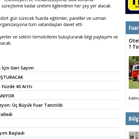
süreçlerine kadar üretimi ilgilendiren her şey yer alacak.
 dört gün sürecek fuarda eğitimler, paneller ve uzman
 organizasyona tüm vatandaşları davet etti
Fuar
syenler ve sektör temsilcilerini buluşturarak bilgi paylaşımı ve
Otel
unacak.
? T
 İçin Geri Sayım
UŞTURACAK
 Yüzde 40 Arttı
ANIYOR
kalma
yon: Üç Büyük Fuar Tanıtıldı
elledi
Bölg
ayım Başladı