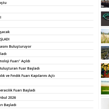
uştu
I
uşacak
AŞLADI
asını Buluşturuyor
ladı
oloji Fuarı" Açıldı
Buluşturan Fuar Başladı
k ve Fındık Fuarı Kapılarını Açtı
eracılık Fuarı Başladı
nbul 2026
rı Başladı