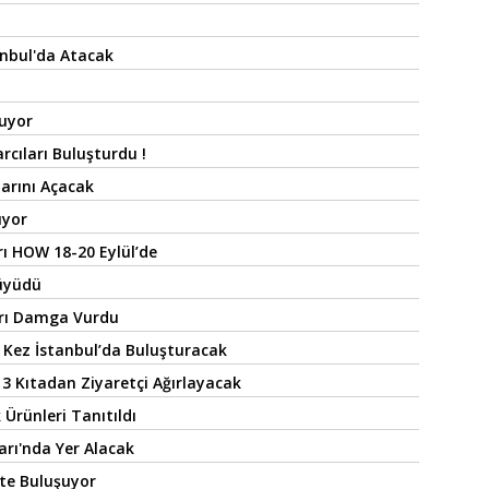
anbul'da Atacak
uyor
rcıları Buluşturdu !
larını Açacak
ıyor
rı HOW 18-20 Eylül’de
Büyüdü
arı Damga Vurdu
. Kez İstanbul’da Buluşturacak
 3 Kıtadan Ziyaretçi Ağırlayacak
Ürünleri Tanıtıldı
rı'nda Yer Alacak
'te Buluşuyor