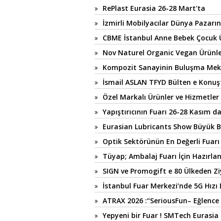
RePlast Eurasia 26-28 Mart'ta
İzmirli Mobilyacılar Dünya Pazarı
CBME İstanbul Anne Bebek Çocuk Ür
Nov Naturel Organic Vegan Ürünle
Kompozit Sanayinin Buluşma Mek
İsmail ASLAN TFYD Bülten e Konuş
Özel Markalı Ürünler ve Hizmetler 
Yapıştırıcının Fuarı 26-28 Kasım d
Eurasian Lubricants Show Büyük B
Optik Sektörünün En Değerli Fuarı
Tüyap; Ambalaj Fuarı İçin Hazırlan
SIGN ve Promogift e 80 Ülkeden Zi
İstanbul Fuar Merkezi’nde 5G Hızı
ATRAX 2026 :“SeriousFun– Eğlence A
Yepyeni bir Fuar ! SMTech Eurasia