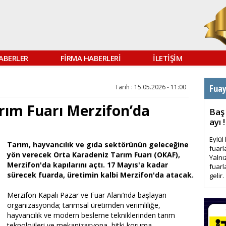
ABERLER
FİRMA HABERLERİ
İLETİŞİM
Fua
Tarih : 15.05.2026 - 11:00
rım Fuarı Merzifon’da
Baş
ayı !
Eylül
Tarım, hayvancılık ve gıda sektörünün geleceğine
fuarl
yön verecek Orta Karadeniz Tarım Fuarı (OKAF),
Yalnı
Merzifon'da kapılarını açtı. 17 Mayıs'a kadar
fuarl
sürecek fuarda, üretimin kalbi Merzifon'da atacak.
gelir.
Merzifon Kapalı Pazar ve Fuar Alanı’nda başlayan
organizasyonda; tarımsal üretimden verimliliğe,
hayvancılık ve modern besleme tekniklerinden tarım
teknolojileri ve mekanizasyona, bitki koruma