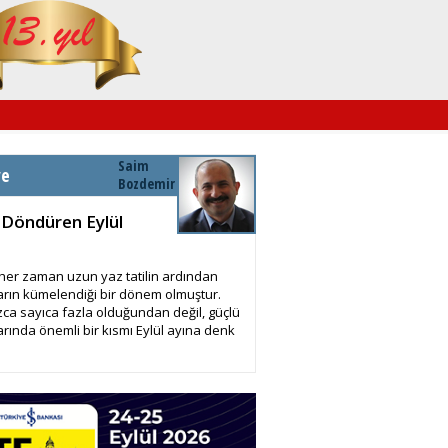
Saim
ye
Bozdemir
 Döndüren Eylül
 her zaman uzun yaz tatilin ardından
arın kümelendiği bir dönem olmuştur.
zca sayıca fazla olduğundan değil, güçlü
arında önemli bir kısmı Eylül ayına denk