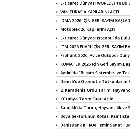
E-ticaret Dünyası WORLDEF'te Bul
WIN EURASIA KAPILARINI AÇTI
IDMA 2026 İÇİN GERİ SAYIM BAŞLAD
Motobıex’26 Kapılarını Açtı
E-ticaret Dünyası İstanbul’da Bul
ITM 2026 FUARI İÇİN GERİ SAYIM B
Prohunt 2026, Av ve Outdoor Düny
KOMATEK 2026 İçin Geri Sayım Baş
Aydın'da "Bilişim Sistemleri ve Tekn
Denizli’de Otomotiv Tutkunlarını 
2. Karadeniz Ordu Tarım, Hayvancılı
Kütahya Tarım Fuarı Açıldı
Sandıklı’da Tarım, Hayvancılık ve S
Boya Sektörünün Rotası Paintista
DenizBank III. İAAF İzmir Sanat Fua