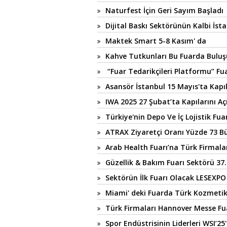
Naturfest İçin Geri Sayım Başladı
Dijital Baskı Sektörünün Kalbi İst
Maktek Smart 5-8 Kasım' da
Kahve Tutkunları Bu Fuarda Buluş
“Fuar Tedarikçileri Platformu” Fua
Asansör İstanbul 15 Mayıs'ta Kapı
IWA 2025 27 Şubat’ta Kapılarını Aç
Türkiye'nin Depo Ve İç Lojistik Fua
ATRAX Ziyaretçi Oranı Yüzde 73 
Arab Health Fuarı’na Türk Firmal
Güzellik & Bakım Fuarı Sektörü 37
Sektörün İlk Fuarı Olacak LESEXPO
Miami' deki Fuarda Türk Kozmetik 
Türk Firmaları Hannover Messe Fua
Spor Endüstrisinin Liderleri WSI’25