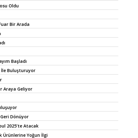
tosu Oldu
Fuar Bir Arada
a
adı
ayım Başladı
 İle Buluşturuyor
r
ir Araya Geliyor
uluşuyor
 Geri Dönüyor
ul 2025’te Atacak
Ürünlerine Yoğun İlgi