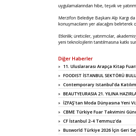
uygulamalarından hibe, teşvik ve yatırım 
Merzifon Belediye Başkanı Alp Kargı da
konuşmacıların yer alacağını belirterek
Etkinlik; üreticiler, yatırımcılar, akademi
yeni teknolojilerin tanıtılmasına katkı s
Diğer Haberler
11. Uluslararası Arapça Kitap Fuarı
FOODIST İSTANBUL SEKTÖRÜ BUL
Contemporary Istanbul’da Katılım
BEAUTYEURASIA 21. YILINA HAZIRL
İZFAŞ’tan Moda Dünyasına Yeni Viz
CBME Türkiye Fuar Takvimini Günc
CF İstanbul 2-4 Temmuz'da
Busworld Türkiye 2026 İçin Geri S