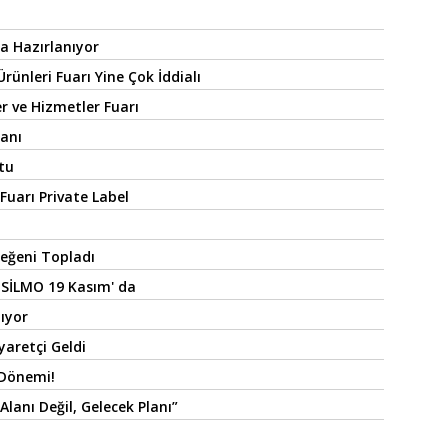
na Hazırlanıyor
ünleri Fuarı Yine Çok İddialı
r ve Hizmetler Fuarı
anı
tu
Fuarı Private Label
a
eğeni Topladı
 SİLMO 19 Kasım' da
ıyor
yaretçi Geldi
 Dönemi!
lanı Değil, Gelecek Planı”